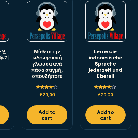
 인
Μάθετε την
Lerne die
우기
ινδονησιακή
indonesische
γλώσσα ανά
Sprache
πάσα στιγμή,
jederzeit und
οπουδήποτε
überall
Rated
Rated
€
29,00
€
29,00
4.00
4.00
out of 5
out of 5
Add to
Add to
cart
cart