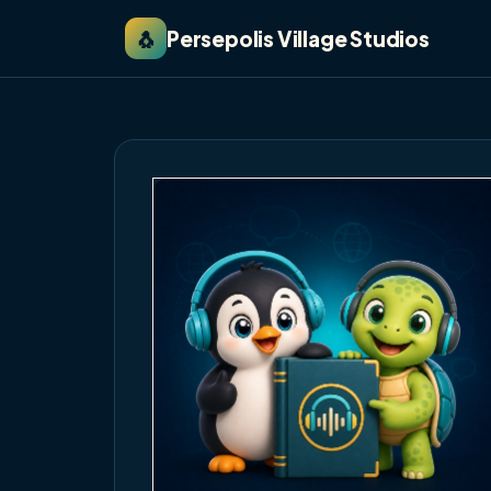
🐧
Persepolis Village Studios