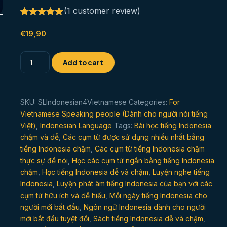
(
1
customer review)
Rated
1
5.00
out of 5
€
19,90
based on
customer
rating
Đối
Add to cart
thoại
chậm
bằng
SKU:
SLIndonesian4Vietnamese
Categories:
For
tiếng
Vietnamese Speaking people (Dành cho người nói tiếng
Indonesia
Việt)
,
Indonesian Language
Tags:
Bài học tiếng Indonesia
dành
chậm và dễ
,
Các cụm từ được sử dụng nhiều nhất bằng
cho
tiếng Indonesia chậm
,
Các cụm từ tiếng Indonesia chậm
người
thực sự để nói
,
Học các cụm từ ngắn bằng tiếng Indonesia
mới
chậm
,
Học tiếng Indonesia dễ và chậm
,
Luyện nghe tiếng
bắt
Indonesia
,
Luyện phát âm tiếng Indonesia của bạn với các
đầu
cụm từ hữu ích và dễ hiểu
,
Mỗi ngày tiếng Indonesia cho
người mới bắt đầu
,
Ngôn ngữ Indonesia dành cho người
quantity
mới bắt đầu tuyệt đối
,
Sách tiếng Indonesia dễ và chậm
,