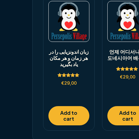
زبان اندونزیایی را در
언제 어디서나
هر زمان و هر مکان
도네시아어 배
یاد بگیرید
Rated
€
29,00
5.00
Rated
out of 5
€
29,00
5.00
out of 5
Add to
Add to
cart
cart