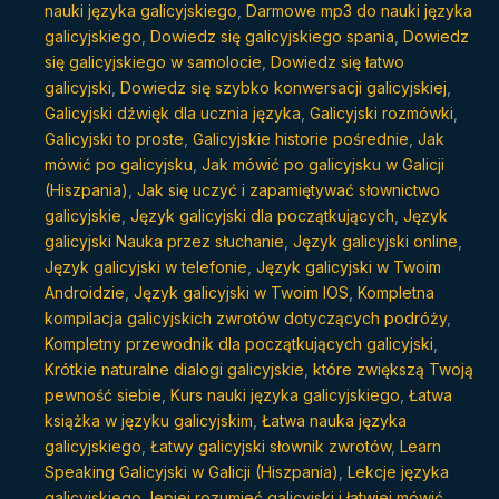
nauki języka galicyjskiego
,
Darmowe mp3 do nauki języka
galicyjskiego
,
Dowiedz się galicyjskiego spania
,
Dowiedz
się galicyjskiego w samolocie
,
Dowiedz się łatwo
galicyjski
,
Dowiedz się szybko konwersacji galicyjskiej
,
Galicyjski dźwięk dla ucznia języka
,
Galicyjski rozmówki
,
Galicyjski to proste
,
Galicyjskie historie pośrednie
,
Jak
mówić po galicyjsku
,
Jak mówić po galicyjsku w Galicji
(Hiszpania)
,
Jak się uczyć i zapamiętywać słownictwo
galicyjskie
,
Język galicyjski dla początkujących
,
Język
galicyjski Nauka przez słuchanie
,
Język galicyjski online
,
Język galicyjski w telefonie
,
Język galicyjski w Twoim
Androidzie
,
Język galicyjski w Twoim IOS
,
Kompletna
kompilacja galicyjskich zwrotów dotyczących podróży
,
Kompletny przewodnik dla początkujących galicyjski
,
Krótkie naturalne dialogi galicyjskie
,
które zwiększą Twoją
pewność siebie
,
Kurs nauki języka galicyjskiego
,
Łatwa
książka w języku galicyjskim
,
Łatwa nauka języka
galicyjskiego
,
Łatwy galicyjski słownik zwrotów
,
Learn
Speaking Galicyjski w Galicji (Hiszpania)
,
Lekcje języka
galicyjskiego
,
lepiej rozumieć galicyjski i łatwiej mówić
,