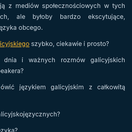
tają z mediów społecznościowych w tych
ach, ale byłoby bardzo ekscytujące,
języka obcego.
icyjskiego
szybko, ciekawie i prosto?
 dnia i ważnych rozmów galicyjskich
peakera?
wić językiem galicyjskim z całkowitą
alicyjskojęzycznych?
ęzyka?