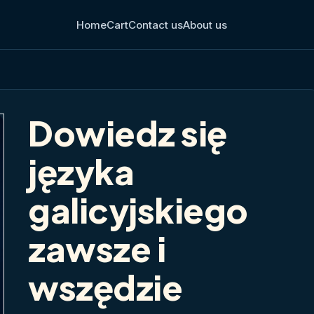
Home
Cart
Contact us
About us
Dowiedz się
języka
galicyjskiego
zawsze i
wszędzie