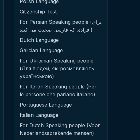
Polish Language
Citizenship Test
For Persian Speaking people (برای
افرادی که فارسی صحبت می کنند)
Dutch Language
Galician Language
For Ukrainian Speaking people
(Для людей, які розмовляють
українською)
For Italian Speaking people (Per
le persone che parlano italiano)
Portuguese Language
Italian Language
For Dutch Speaking people (Voor
Nederlandssprekende mensen)