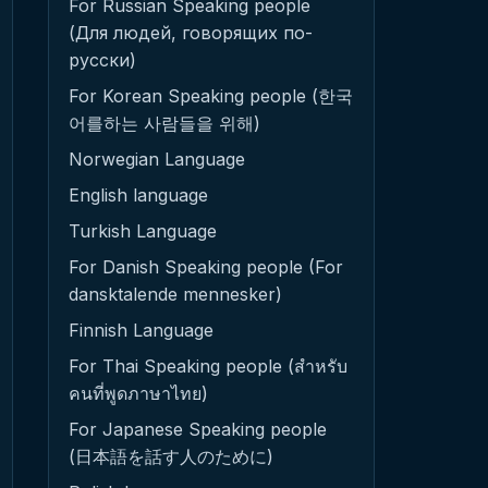
For Russian Speaking people
(Для людей, говорящих по-
русски)
For Korean Speaking people (한국
어를하는 사람들을 위해)
Norwegian Language
English language
Turkish Language
For Danish Speaking people (For
dansktalende mennesker)
Finnish Language
For Thai Speaking people (สำหรับ
คนที่พูดภาษาไทย)
For Japanese Speaking people
(日本語を話す人のために)