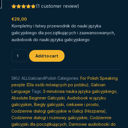
(
1
customer review)
Rated
1
5.00
out of 5
€
29,00
based on
Kompletny i łatwy przewodnik do nauki języka
customer
rating
galicyjskiego dla początkujących i zaawansowanych,
audiobook do nauki języka galicyjskiego
Dowiedz
Add to cart
się
języka
galicyjskiego
SKU:
ALLGalician4Polish
Categories:
For Polish Speaking
zawsze
people (Dla osób mówiących po polsku)
,
Galician
i
Language
Tags:
3-minutowa nauka języka galicyjskiego
,
wszędzie
Absolute Beginner Galicyjski
,
Audiobook w języku
quantity
galicyjskim
,
Biegły galicyjski
,
ciekawie i prosto
,
Codzienne dialogi galicyjskie w Galicji (Hiszpania)
,
Codzienne dialogi i rozmowy galicyjskie
,
Codziennie
galicyjski dla początkujących
,
Darmowe audiobooki do