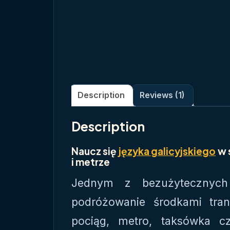
Description
Reviews (1)
Description
Naucz się
języka galicyjskiego
w 
i metrze
Jednym z bezużytecznych
podróżowanie środkami tran
pociąg, metro, taksówka cz