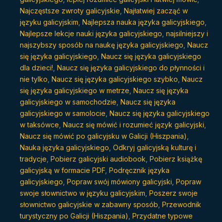
Najczęstsze zwroty galicyjskie
,
Najłatwiej zacząć w
języku galicyjskim
,
Najlepsza nauka języka galicyjskiego
,
Najlepsze lekcje nauki języka galicyjskiego
,
najsilniejszy i
najszybszy sposób na naukę języka galicyjskiego
,
Naucz
się języka galicyjskiego
,
Naucz się języka galicyjskiego
dla dzieci!
,
Naucz się języka galicyjskiego do płynności i
nie tylko
,
Naucz się języka galicyjskiego szybko
,
Naucz
się języka galicyjskiego w metrze
,
Naucz się języka
galicyjskiego w samochodzie
,
Naucz się języka
galicyjskiego w samolocie
,
Naucz się języka galicyjskiego
w taksówce
,
Naucz się mówić i rozumieć język galicyjski
,
Naucz się mówić po galicyjsku w Galicji (Hiszpania)
,
Nauka języka galicyjskiego
,
Odkryj galicyjską kulturę i
tradycje
,
Pobierz galicyjski audiobook
,
Pobierz książkę
galicyjską w formacie PDF
,
Podręcznik języka
galicyjskiego
,
Popraw swój mówiony galicyjski
,
Popraw
swoje słownictwo w języku galicyjskim
,
Poszerz swoje
słownictwo galicyjskie w zabawny sposób
,
Przewodnik
turystyczny po Galicji (Hiszpania)
,
Przydatne typowe