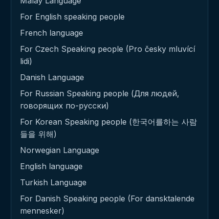
Malay Language
For English speaking people
French language
For Czech Speaking people (Pro česky mluvící
lidi)
Danish Language
For Russian Speaking people (Для людей,
говорящих по-русски)
For Korean Speaking people (한국어를하는 사람
들을 위해)
Norwegian Language
English language
Turkish Language
For Danish Speaking people (For dansktalende
mennesker)