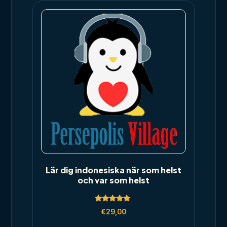
Lär dig indonesiska när som helst
och var som helst
Rated
€
29,00
5.00
out of 5