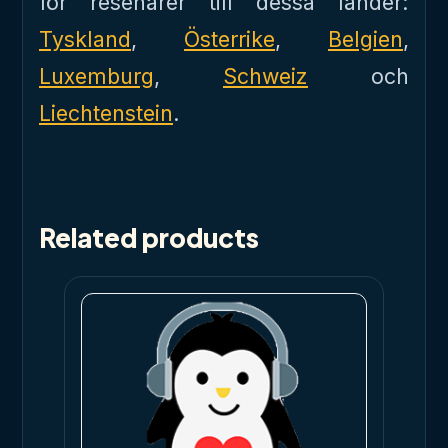
för resenärer till dessa länder:
Tyskland
,
Österrike
,
Belgien
,
Luxemburg
,
Schweiz
och
Liechtenstein
.
Related products