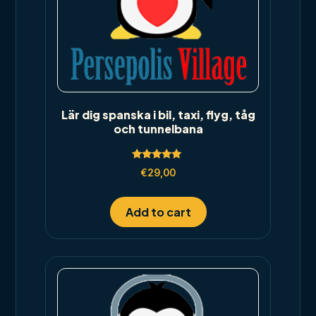
Lär dig spanska i bil, taxi, flyg, tåg
och tunnelbana
Rated
€
29,00
5.00
out of 5
Add to cart