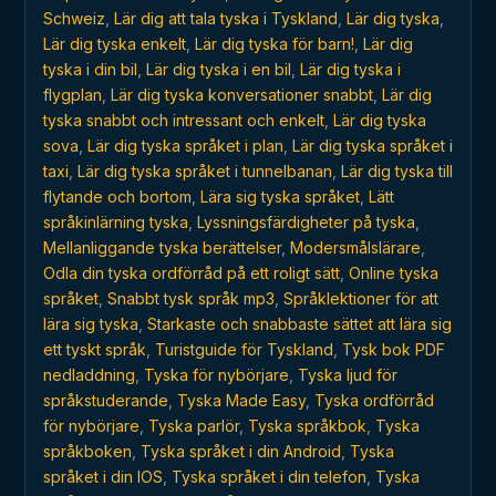
Schweiz
,
Lär dig att tala tyska i Tyskland
,
Lär dig tyska
,
Lär dig tyska enkelt
,
Lär dig tyska för barn!
,
Lär dig
tyska i din bil
,
Lär dig tyska i en bil
,
Lär dig tyska i
flygplan
,
Lär dig tyska konversationer snabbt
,
Lär dig
tyska snabbt och intressant och enkelt
,
Lär dig tyska
sova
,
Lär dig tyska språket i plan
,
Lär dig tyska språket i
taxi
,
Lär dig tyska språket i tunnelbanan
,
Lär dig tyska till
flytande och bortom
,
Lära sig tyska språket
,
Lätt
språkinlärning tyska
,
Lyssningsfärdigheter på tyska
,
Mellanliggande tyska berättelser
,
Modersmålslärare
,
Odla din tyska ordförråd på ett roligt sätt
,
Online tyska
språket
,
Snabbt tysk språk mp3
,
Språklektioner för att
lära sig tyska
,
Starkaste och snabbaste sättet att lära sig
ett tyskt språk
,
Turistguide för Tyskland
,
Tysk bok PDF
nedladdning
,
Tyska för nybörjare
,
Tyska ljud för
språkstuderande
,
Tyska Made Easy
,
Tyska ordförråd
för nybörjare
,
Tyska parlör
,
Tyska språkbok
,
Tyska
språkboken
,
Tyska språket i din Android
,
Tyska
språket i din IOS
,
Tyska språket i din telefon
,
Tyska