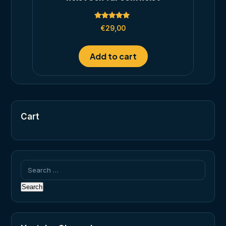
Rated
€
29,00
5.00
out of 5
Add to cart
Cart
Search
for: