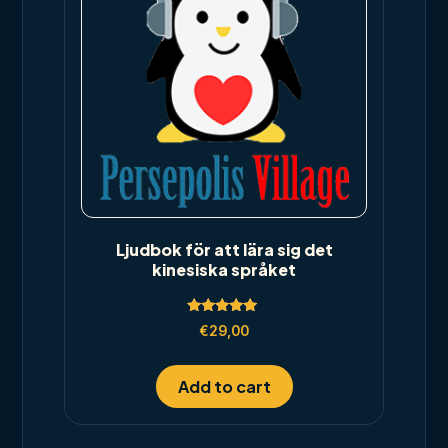
Ljudbok för att lära sig det
kinesiska språket
Rated
€
29,00
5.00
out of 5
Add to cart