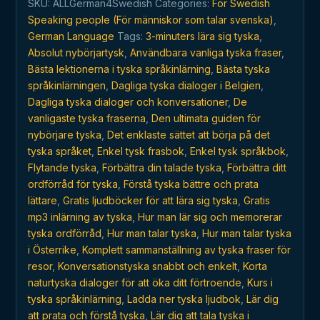
SKU:
ALLGerman4Swedish
Categories:
For Swedish
att
Speaking people (För människor som talar svenska)
,
lära
German Language
Tags:
3-minuters lära sig tyska
,
sig
Absolut nybörjartysk
,
Användbara vanliga tyska fraser
,
tyska
Bästa lektionerna i tyska språkinlärning
,
Bästa tyska
quantity
språkinlärningen
,
Dagliga tyska dialoger i Belgien
,
Dagliga tyska dialoger och konversationer
,
De
vanligaste tyska fraserna
,
Den ultimata guiden för
nybörjare tyska
,
Det enklaste sättet att börja på det
tyska språket
,
Enkel tysk frasbok
,
Enkel tysk språkbok
,
Flytande tyska
,
Förbättra din talade tyska
,
Förbättra ditt
ordförråd för tyska
,
Förstå tyska bättre och prata
lättare
,
Gratis ljudböcker för att lära sig tyska
,
Gratis
mp3 inlärning av tyska
,
Hur man lär sig och memorerar
tyska ordförråd
,
Hur man talar tyska
,
Hur man talar tyska
i Österrike
,
Komplett sammanställning av tyska fraser för
resor
,
Konversationstyska snabbt och enkelt
,
Korta
naturtyska dialoger för att öka ditt förtroende
,
Kurs i
tyska språkinlärning
,
Ladda ner tyska ljudbok
,
Lär dig
att prata och förstå tyska
,
Lär dig att tala tyska i