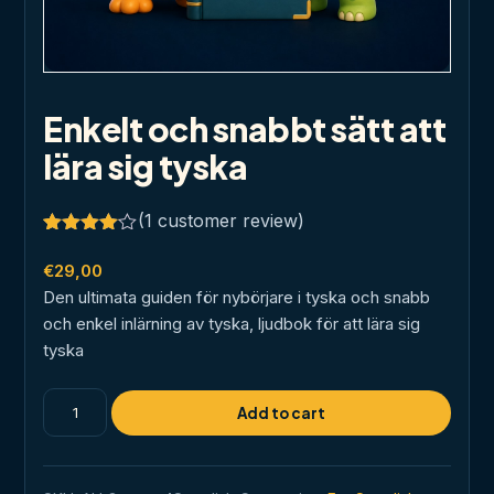
Enkelt och snabbt sätt att
lära sig tyska
(
1
customer review)
Rated
1
4.00
out
€
29,00
of 5
Den ultimata guiden för nybörjare i tyska och snabb
based
on
och enkel inlärning av tyska, ljudbok för att lära sig
customer
tyska
rating
Enkelt
Add to cart
och
snabbt
sätt