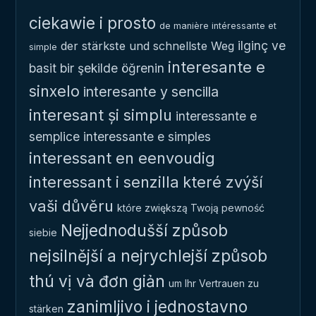
ciekawie i prosto
de manière intéressante et
ilginç ve
der stärkste und schnellste Weg
simple
interesante e
basit bir şekilde öğrenin
sinxelo
interesante y sencilla
interesant și simplu
interessante e
semplice
interessante e simples
interessant en eenvoudig
interessant i senzilla
které zvýší
vaši důvěru
które zwiększą Twoją pewność
Nejjednodušší způsob
siebie
nejsilnější a nejrychlejší způsob
thú vị và đơn giản
um Ihr Vertrauen zu
zanimljivo i jednostavno
stärken