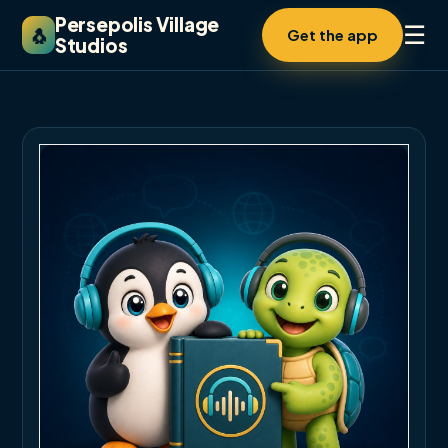
Persepolis Village
☰
🐧
Get the app
Studios