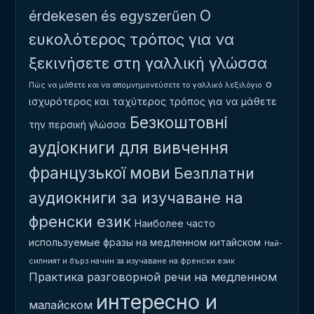
Ο
érdekesen és egyszerűen
ευκολότερος τρόπος για να
ξεκινήσετε στη γαλλική γλώσσα
ο
Πώς να μάθετε και να απομνημονεύσετε το γαλλικό λεξιλόγιο
ισχυρότερος και ταχύτερος τρόπος για να μάθετε
Безкоштовні
την περσική γλώσσα
аудіокниги для вивчення
французької мови
Безплатни
аудиокниги за изучаване на
френски език
Наиболее часто
используемые фразы на медленном китайском
Най-
силният и бърз начин за изучаване на френски език
Практика разговорной речи на медленном
интересно и
малайском