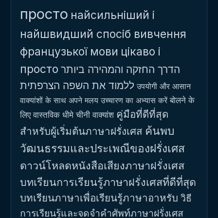
просто
найсильніший і
найшвидший спосіб вивчення
французької мови
цікаво і
просто
הדרך החזקה והמהירה ביותר
ללמוד את השפה הצרפתית
उपयोगी और आसान
बोलने के
वाक्यांशों के साथ अपने मलय उच्चारण का अभ्यास करें
คู่มือที่ดีที่สุด
लिए वास्तविक धीमे चीनी वाक्यांश
ค้นพบ
สำหรับผู้เริ่มต้นภาษาฝรั่งเศส
วัฒนธรรมและประเพณีของฝรั่งเศส
ดาวน์โหลดหนังสือเสียงภาษาฝรั่งเศส
บทเรียนการเรียนรู้ภาษาฝรั่งเศสที่ดีที่สุด
บทเรียนภาษาเพื่อเรียนรู้ภาษาอาหรับ
วิธี
การเรียนรู้และจดจำคำศัพท์ภาษาฝรั่งเศส