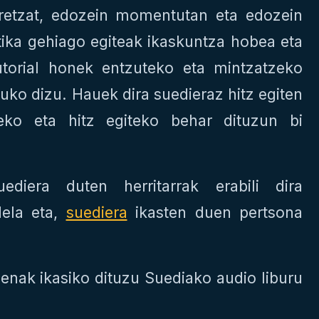
retzat, edozein momentutan eta edozein
ktika gehiago egiteak ikaskuntza hobea eta
torial honek entzuteko eta mintzatzeko
ko dizu. Hauek dira suedieraz hitz egiten
zeko eta hitz egiteko behar dituzun bi
ediera duten herritarrak erabili dira
dela eta,
suediera
ikasten duen pertsona
lienak ikasiko dituzu Suediako audio liburu