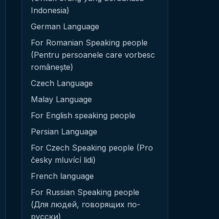
Indonesia)
German Language
For Romanian Speaking people
(Pentru persoanele care vorbesc
românește)
Czech Language
Malay Language
For English speaking people
Persian Language
For Czech Speaking people (Pro
česky mluvící lidi)
French language
For Russian Speaking people
(Для людей, говорящих по-
русски)