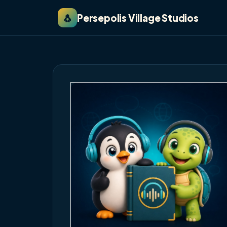
🐧
Persepolis Village Studios