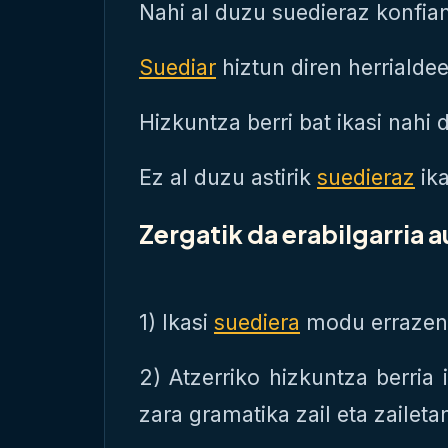
Nahi al duzu suedieraz konfian
Suediar
hiztun diren herrialdee
Hizkuntza berri bat ikasi nahi
Ez al duzu astirik
suedieraz
ik
Zergatik da erabilgarria 
1) Ikasi
suediera
modu errazen
2) Atzerriko hizkuntza berria
zara gramatika zail eta zaileta