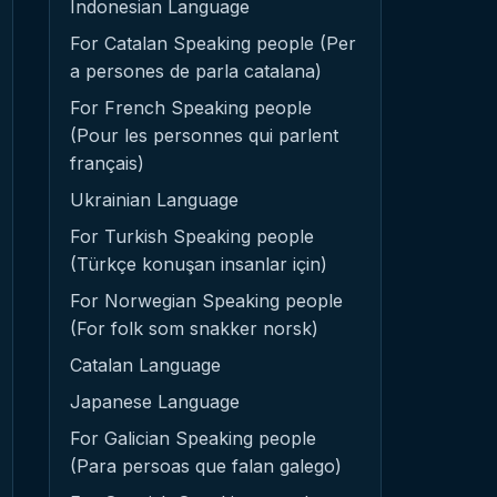
Indonesian Language
For Catalan Speaking people (Per
a persones de parla catalana)
For French Speaking people
(Pour les personnes qui parlent
français)
Ukrainian Language
For Turkish Speaking people
(Türkçe konuşan insanlar için)
For Norwegian Speaking people
(For folk som snakker norsk)
Catalan Language
Japanese Language
For Galician Speaking people
(Para persoas que falan galego)