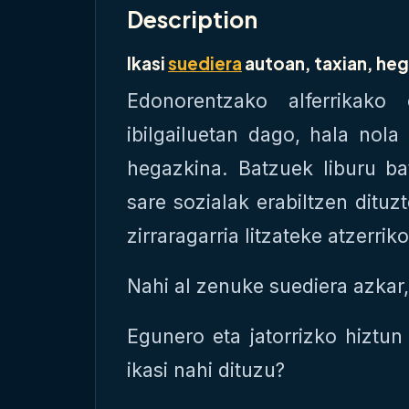
Description
Ikasi
suediera
autoan, taxian, he
Edonorentzako alferrikako
ibilgailuetan dago, hala nola
hegazkina. Batzuek liburu ba
sare sozialak erabiltzen dituz
zirraragarria litzateke atzerri
Nahi al zenuke suediera azkar, 
Egunero eta jatorrizko hiztu
ikasi nahi dituzu?