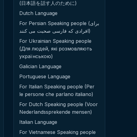
(日本語を話す人のために)
Dutch Language
For Persian Speaking people (برای
افرادی که فارسی صحبت می کنند)
For Ukrainian Speaking people
(Для людей, які розмовляють
українською)
Galician Language
Portuguese Language
For Italian Speaking people (Per
le persone che parlano italiano)
For Dutch Speaking people (Voor
Nederlandssprekende mensen)
Italian Language
For Vietnamese Speaking people