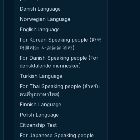
Danish Language
Norwegian Language
English language
For Korean Speaking people (한국
어를하는 사람들을 위해)
For Danish Speaking people (For
dansktalende mennesker)
Turkish Language
For Thai Speaking people (สำหรับ
คนที่พูดภาษาไทย)
Finnish Language
Polish Language
Citizenship Test
For Japanese Speaking people