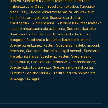
ikastea
,
Suediako hizkuntza telefonoan
,
Suediako
hizkuntza zure IOSean
,
Suediako irakaslea
,
Suediako
Made Easy
,
Suediar elkarrizketa natural laburrak zure
konfiantza areagotzeko
,
Suediar esaldi arrunt
erabilgarriak
,
Suediera arina
,
Suediera hizkuntza ikasteko
modurik indartsuena eta azkarrena
,
Suediera ikasteko
doako audio liburuak
,
Suediera ikasteko hizkuntza
ikasgaiak
,
Suedierako hizkuntza ikasketarik onena
,
Suedieraz entzunez ikasten
,
Suedieraz hasteko modurik
errazena
,
Suedieraz ikasteko ikasgai onenak
,
Suedieraz
ikasteko ikastaroa
,
Suedieraz ikasten
,
Suedierazko
audioliburua
,
Suedierazko hizkuntza zure androidean
,
Suedierazko liburu erraza
,
Suedierazko testuliburua
,
Tarteko Suediako Ipuinak
,
Ulertu suediera hobeto eta
errazago hitz egin