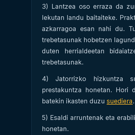
3) Lantzea oso erraza da zu
lekutan landu baitaiteke. Pra
azkarragoa esan nahi du. Tu
trebetasunak hobetzen lagundu
duten herrialdeetan bidaiat
trebetasunak.
4) Jatorrizko hizkuntza su
prestakuntza honetan. Hori 
batekin ikasten duzu
suediera
.
5) Esaldi arruntenak eta erabi
honetan.