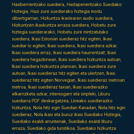
Hasiberrientzako suediera
,
Hastapenentzako Suediako
Hiztegia
,
Hazi zure suedierako hiztegia modu
dibertigarrian
,
Hizkuntza ikaslearen audio suediera
,
Hizkuntzen ikaskuntza erraza suediera
,
Hobetu zure
hiztegia suedierarako
,
Hobetu zure mintzatutako
suediera
,
Ikasi Estonian suedieraz hitz egiten
,
Ikasi
suediar lo egiten
,
Ikasi suediera
,
Ikasi suediera azkar
,
Ikasi suediera erraz
,
Ikasi suediera haurrentzat!
,
Ikasi
suediera hegazkinean
,
Ikasi suediera hizkuntza autoan
,
Ikasi suediera hizkuntza planoan
,
Ikasi suediera zure
autoan
,
Ikasi suedieraz hitz egiten eta ulertzen
,
Ikasi
suedieraz hitz egiten Norvegian
,
Ikasi suedieraz metroan
metroa
,
Ikasi suedieraz taxian
,
Ikasi suedierazko
elkarrizketa azkar
,
interesgarri eta sinpleki
,
Liburu
suediarra PDF deskargatzea
,
Lineako suedierazko
hizkuntza
,
Nola hitz egin Suedian Kanadan
,
Nola hitz egin
suedieraz
,
Nola ikasi eta buruz ikasi Suediako Hiztegia
,
Suediako esaldi arruntenak
,
Suediako esaldi liburu
erraza
,
Suediako gida turistikoa
,
Suediako hizkuntza