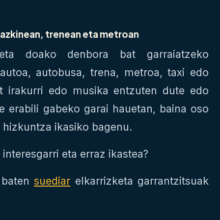
gazkinean, trenean eta metroan
 eta doako denbora bat garraiatzeko
 autoa, autobusa, trena, metroa, taxi edo
t irakurri edo musika entzuten dute edo
te erabili gabeko garai hauetan, baina oso
ko hizkuntza ikasiko bagenu.
interesgarri eta erraz ikastea?
n baten
suediar
elkarrizketa garrantzitsuak