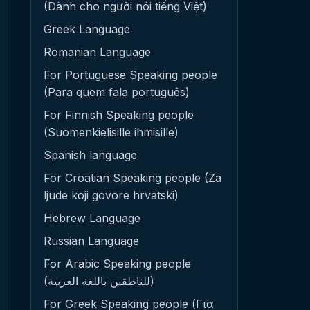
(Dành cho người nói tiếng Việt)
Greek Language
Romanian Language
For Portuguese Speaking people
(Para quem fala português)
For Finnish Speaking people
(Suomenkielisille ihmisille)
Spanish language
For Croatian Speaking people (Za
ljude koji govore hrvatski)
Hebrew Language
Russian Language
For Arabic Speaking people
(للناطقين باللغة العربية)
For Greek Speaking people (Για