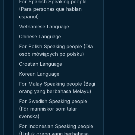
For Spanish Speaking people
(Para personas que hablan
español)
Vietnamese Language
Chinese Language
For Polish Speaking people (Dla
osób mówiących po polsku)
Croatian Language
Korean Language
For Malay Speaking people (Bagi
orang yang berbahasa Melayu)
For Swedish Speaking people
(För människor som talar
svenska)
For Indonesian Speaking people
(Untuk orang yang berbahasa