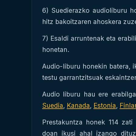
6) Suedierazko audioliburu h
hitz bakoitzaren ahoskera zuz
7) Esaldi arruntenak eta erabi
honetan.
Audio-liburu honekin batera, 
testu garrantzitsuak eskaintze
Audio liburu hau ere erabilga
Suedia
,
Kanada
,
Estonia
,
Finla
Prestakuntza honek 114 zati 
doan ikusi ahal izango ditu