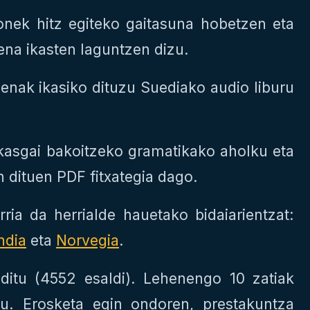
onek hitz egiteko gaitasuna hobetzen eta
ena ikasten laguntzen dizu.
lienak ikasiko dituzu Suediako audio liburu
ikasgai bakoitzeko gramatikako aholku eta
n dituen PDF fitxategia dago.
rria da herrialde hauetako bidaiarientzat:
ndia
eta
Norvegia
.
ditu (4552 esaldi). Lehenengo 10 zatiak
zu. Erosketa egin ondoren, prestakuntza