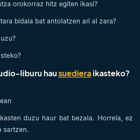
tza orokorraz hitz egiten ikasi?
tara bidaia bat antolatzen ari al zara?
 duzu?
asteko?
audio-liburu hau
suediera
ikasteko?
ean
 ikasten duzu haur bat bezala. Horrela, ez
n sartzen.