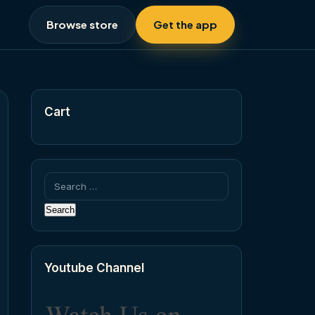
Browse store
Get the app
Cart
Search
for:
Youtube Channel