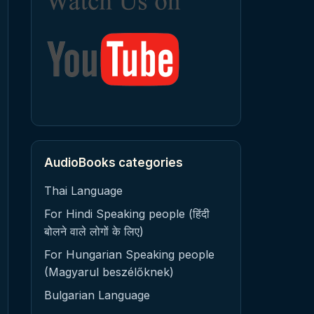
AudioBooks categories
Thai Language
For Hindi Speaking people (हिंदी
बोलने वाले लोगों के लिए)
For Hungarian Speaking people
(Magyarul beszélőknek)
Bulgarian Language