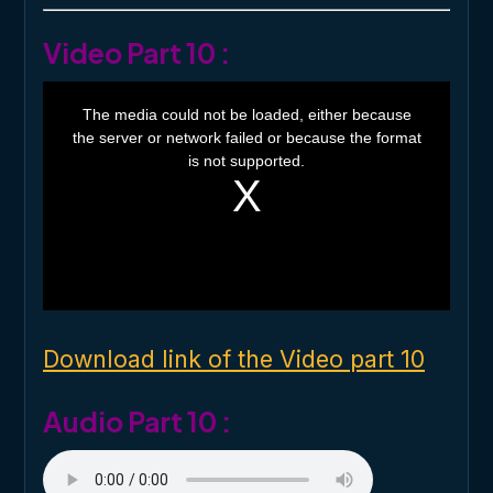
Video Part 10 :
T
h
The media could not be loaded, either because
i
the server or network failed or because the format
s
i
is not supported.
s
a
m
o
d
a
l
w
i
n
d
o
Download link of the Video part 10
w
.
Audio Part 10 :