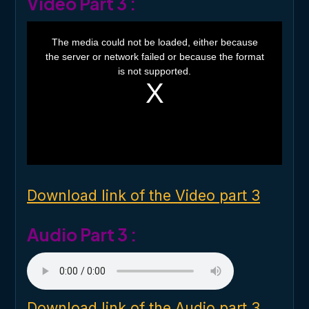
Video Part 3 :
T
h
The media could not be loaded, either because
i
the server or network failed or because the format
s
i
is not supported.
s
a
m
o
d
a
l
w
i
n
d
o
Download link of the Video part 3
w
.
Audio Part 3 :
Download link of the Audio part 3