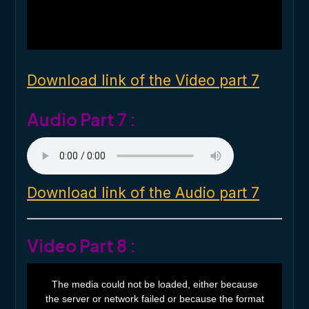
d
a
l
w
i
n
d
o
Download link of the Video part 7
w
.
Audio Part 7 :
Download link of the Audio part 7
Video Part 8 :
T
h
The media could not be loaded, either because
i
the server or network failed or because the format
s