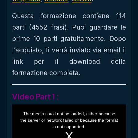
Questa formazione contiene 114
parti (4552 frasi). Puoi guardare le
prime 10 parti gratuitamente. Dopo
l’acquisto, ti verrà inviato via email il
link per il download della
formazione completa.
Video Part 1 :
T
h
The media could not be loaded, either because
i
the server or network failed or because the format
s
i
is not supported.
s
a