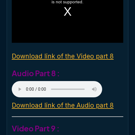
i
is not supported.
s
a
m
o
d
a
l
w
i
n
d
o
Download link of the Video part 8
w
.
Audio Part 8 :
Download link of the Audio part 8
Video Part 9 :