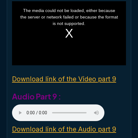
T
h
The media could not be loaded, either because
i
the server or network failed or because the format
s
i
is not supported.
s
a
m
o
d
a
l
w
i
n
d
o
Download link of the Video part 9
w
.
Audio Part 9 :
Download link of the Audio part 9