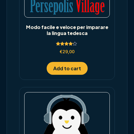
Modo facile e veloce per imparare
la lingua tedesca
Rated
€
29,00
4.00
out of 5
Add to cart