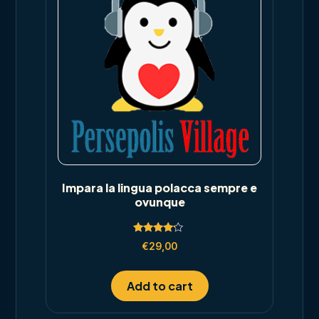
Impara la lingua polacca sempre e
ovunque
Rated
€
29,00
4.00
out of 5
Add to cart