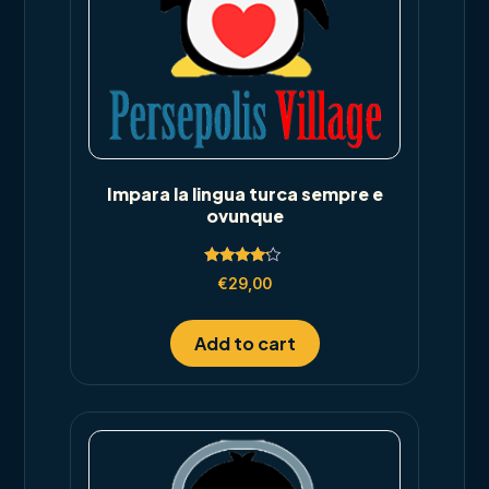
Impara la lingua turca sempre e
ovunque
Rated
€
29,00
4.00
out of 5
Add to cart