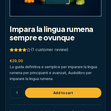
Impara la lingua rumena
sempre e ovunque
(
1
customer review)
Rated
1
4.00
out
€
29,00
of 5
La guida definitiva e semplice per imparare la lingua
based
on
rumena per principianti e avanzati, Audiolibro per
customer
imparare la lingua rumena
rating
Impara
Add to cart
la
lingua
rumena