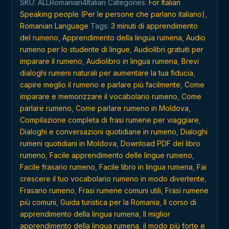
SKU:
ALLRomanian4Italian
Categories:
For Italian
sempre
Speaking people (Per le persone che parlano italiano)
,
e
Romanian Language
Tags:
3 minuti di apprendimento
ovunque
del rumeno
,
Apprendimento della lingua rumena
,
Audio
quantity
rumeno per lo studente di lingue
,
Audiolibri gratuiti per
imparare il rumeno
,
Audiolibro in lingua rumena
,
Brevi
dialoghi rumeni naturali per aumentare la tua fiducia
,
capire meglio il rumeno e parlare più facilmente
,
Come
imparare e memorizzare il vocabolario rumeno
,
Come
parlare rumeno
,
Come parlare rumeno in Moldova
,
Compilazione completa di frasi rumene per viaggiare
,
Dialoghi e conversazioni quotidiane in rumeno
,
Dialoghi
rumeni quotidiani in Moldova
,
Download PDF del libro
rumeno
,
Facile apprendimento delle lingue rumeno
,
Facile frasario rumeno
,
Facile libro in lingua rumena
,
Fai
crescere il tuo vocabolario rumeno in modo divertente
,
Frasario rumeno
,
Frasi rumene comuni utili
,
Frasi rumene
più comuni
,
Guida turistica per la Romania
,
Il corso di
apprendimento della lingua rumena
,
Il miglior
apprendimento della lingua rumena
,
il modo più forte e