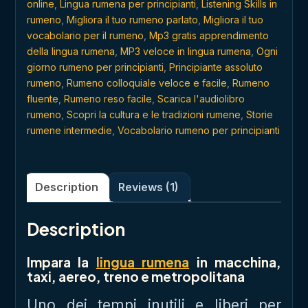
online
,
Lingua rumena per principianti
,
Listening Skills in
rumeno
,
Migliora il tuo rumeno parlato
,
Migliora il tuo
vocabolario per il rumeno
,
Mp3 gratis apprendimento
della lingua rumena
,
MP3 veloce in lingua rumena
,
Ogni
giorno rumeno per principianti
,
Principiante assoluto
rumeno
,
Rumeno colloquiale veloce e facile
,
Rumeno
fluente
,
Rumeno reso facile
,
Scarica l'audiolibro
rumeno
,
Scopri la cultura e le tradizioni rumene
,
Storie
rumene intermedie
,
Vocabolario rumeno per principianti
Description
Reviews (1)
Description
Impara la
lingua rumena
in macchina,
taxi, aereo, treno e metropolitana
Uno dei tempi inutili e liberi per