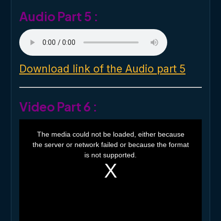
.
Audio Part 5 :
Download link of the Audio part 5
Video Part 6 :
T
h
The media could not be loaded, either because
i
the server or network failed or because the format
s
i
is not supported.
s
a
m
o
d
a
l
w
i