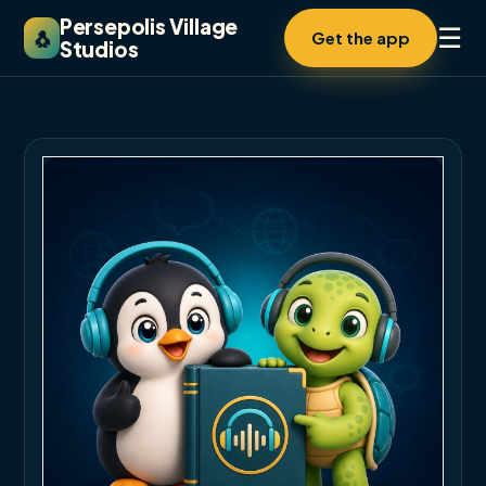
Persepolis Village
☰
🐧
Get the app
Studios