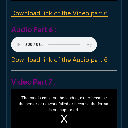
n
d
o
Download link of the Video part 6
w
.
Audio Part 6 :
Download link of the Audio part 6
Video Part 7 :
T
h
The media could not be loaded, either because
i
the server or network failed or because the format
s
i
is not supported.
s
a
m
o