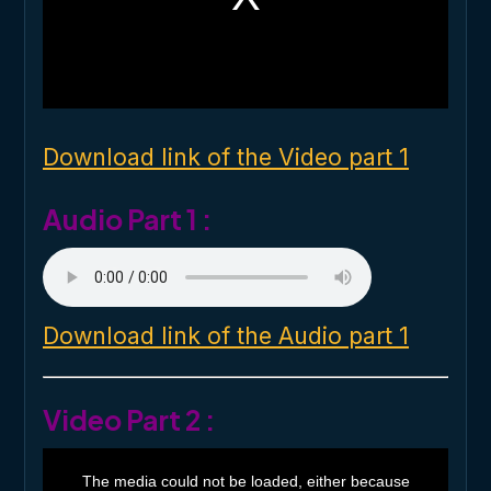
m
o
d
a
l
w
i
n
d
o
Download link of the Video part 1
w
.
Audio Part 1 :
Download link of the Audio part 1
Video Part 2 :
T
h
The media could not be loaded, either because
i