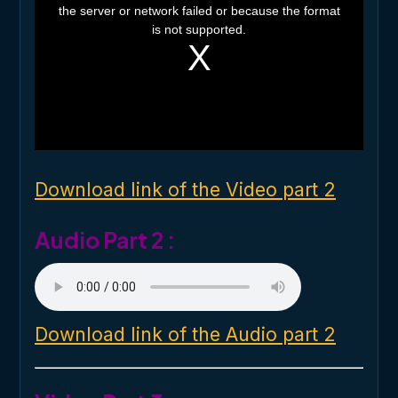
the server or network failed or because the format
s
i
is not supported.
s
a
m
o
d
a
l
w
i
n
d
o
Download link of the Video part 2
w
.
Audio Part 2 :
Download link of the Audio part 2