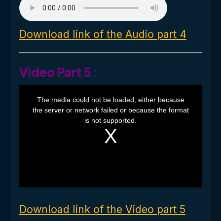
Download link of the Audio part 4
Video Part 5 :
T
h
The media could not be loaded, either because
i
the server or network failed or because the format
s
i
is not supported.
s
a
m
o
d
a
l
w
i
n
d
o
Download link of the Video part 5
w