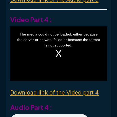
Video Part 4 :
T
h
The media could not be loaded, either because
i
the server or network failed or because the format
s
i
is not supported.
s
a
m
o
d
a
l
w
i
n
d
o
Download link of the Video part 4
w
.
Audio Part 4 :