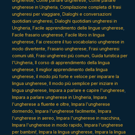
ungherese
,
Come parlare ungherese
,
Come parlare
ungherese in Ungheria
,
Compilazione completa di frasi
ungheresi per viaggiare
,
Dialoghi e conversazioni
quotidiani ungheresi
,
Dialoghi quotidiani ungheresi in
Ungheria
,
Facile apprendimento delle lingue ungherese
,
Facile frasario ungherese
,
Facile libro in lingua
ungherese
,
Fai crescere il tuo vocabolario ungherese in
modo divertente
,
Frasario ungherese
,
Frasi ungheresi
comuni utili
,
Frasi ungheresi più comuni
,
Guida turistica per
l'Ungheria
,
Il corso di apprendimento della lingua
ungherese
,
Il miglior apprendimento della lingua
ungherese
,
il modo più forte e veloce per imparare la
lingua ungherese
,
Il modo più semplice per iniziare in
lingua ungherese
,
Impara a parlare e capire l'ungherese
,
Impara a parlare ungherese in Ungheria
,
Impara
l'ungherese a fluente e oltre
,
Impara l'ungherese
dormendo
,
Impara l'ungherese facilmente
,
Impara
l'ungherese in aereo
,
Impara l'ungherese in macchina
,
Impara l'ungherese in modo rapido
,
Impara l'ungherese
per bambini!
,
Impara la lingua ungherese
,
Impara la lingua