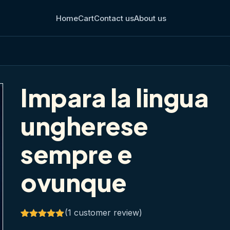
Home
Cart
Contact us
About us
Impara la lingua
ungherese
sempre e
ovunque
(
1
customer review)
Rated
1
5.00