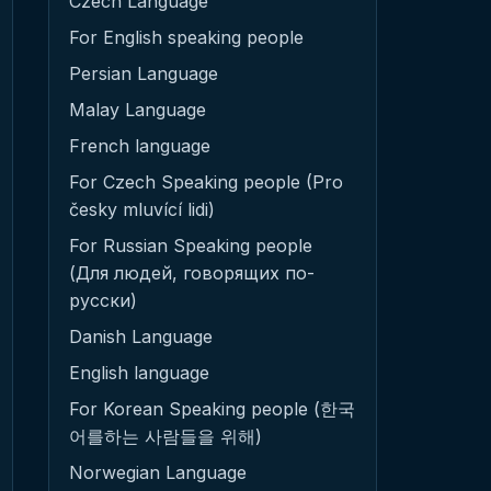
Czech Language
For English speaking people
Persian Language
Malay Language
French language
For Czech Speaking people (Pro
česky mluvící lidi)
For Russian Speaking people
(Для людей, говорящих по-
русски)
Danish Language
English language
For Korean Speaking people (한국
어를하는 사람들을 위해)
Norwegian Language