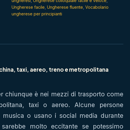
ungheresi
,
Ungherese colloquiale facile e veloce
,
Ungherese facile
,
Ungherese fluente
,
Vocabolario
ungherese per principianti
china, taxi, aereo, treno e metropolitana
 per chiunque è nei mezzi di trasporto come
politana, taxi o aereo. Alcune persone
o musica o usano i social media durante
ma sarebbe molto eccitante se potessimo