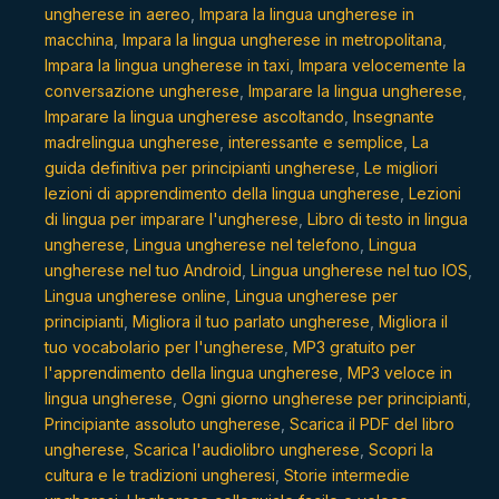
ungherese in aereo
,
Impara la lingua ungherese in
macchina
,
Impara la lingua ungherese in metropolitana
,
Impara la lingua ungherese in taxi
,
Impara velocemente la
conversazione ungherese
,
Imparare la lingua ungherese
,
Imparare la lingua ungherese ascoltando
,
Insegnante
madrelingua ungherese
,
interessante e semplice
,
La
guida definitiva per principianti ungherese
,
Le migliori
lezioni di apprendimento della lingua ungherese
,
Lezioni
di lingua per imparare l'ungherese
,
Libro di testo in lingua
ungherese
,
Lingua ungherese nel telefono
,
Lingua
ungherese nel tuo Android
,
Lingua ungherese nel tuo IOS
,
Lingua ungherese online
,
Lingua ungherese per
principianti
,
Migliora il tuo parlato ungherese
,
Migliora il
tuo vocabolario per l'ungherese
,
MP3 gratuito per
l'apprendimento della lingua ungherese
,
MP3 veloce in
lingua ungherese
,
Ogni giorno ungherese per principianti
,
Principiante assoluto ungherese
,
Scarica il PDF del libro
ungherese
,
Scarica l'audiolibro ungherese
,
Scopri la
cultura e le tradizioni ungheresi
,
Storie intermedie