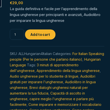
out of 5
€
29,00
based on
La guida definitiva e facile per l’apprendimento della
customer
rating
lingua ungherese per principianti e avanzati, Audiolibro
per imparare la lingua ungherese
Impara
Add to cart
la
lingua
ungherese
SKU:
ALLHungarian4Italian
Categories:
For Italian Speaking
sempre
people (Per le persone che parlano italiano)
,
Hungarian
e
Language
Tags:
3 minuti di apprendimento
ovunque
dell'ungherese
,
Apprendimento della lingua ungherese
,
quantity
Audio ungherese per lo studente di lingue
,
Audiolibri
gratuiti per imparare l'ungherese
,
Audiolibro in lingua
ungherese
,
Brevi dialoghi ungheresi naturali per
aumentare la tua fiducia
,
Capacità di ascolto in
ungherese
,
capire meglio l'ungherese e parlare più
facilmente
,
Come imparare e memorizzare il vocabolario