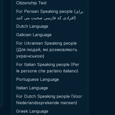
Citizenship Test
For Persian Speaking people (برای
افرادی که فارسی صحبت می کنند)
Dutch Language
Galician Language
For Ukrainian Speaking people
(Для людей, які розмовляють
українською)
For Italian Speaking people (Per
le persone che parlano italiano)
Portuguese Language
Italian Language
For Dutch Speaking people (Voor
Nederlandssprekende mensen)
Greek Language