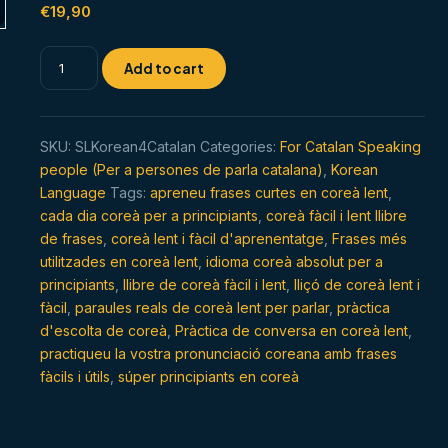
out of 5
€
19,90
based on
customer
rating
La
Add to cart
conversa
lenta
de
SKU:
SLKorean4Catalan
Categories:
For Catalan Speaking
Corea
people (Per a persones de parla catalana)
,
Korean
per
Language
Tags:
apreneu frases curtes en coreà lent
,
a
cada dia coreà per a principiants
,
coreà fàcil i lent llibre
principiants
de frases
,
coreà lent i fàcil d'aprenentatge
,
Frases més
quantity
utilitzades en coreà lent
,
idioma coreà absolut per a
principiants
,
llibre de coreà fàcil i lent
,
lliçó de coreà lent i
fàcil
,
paraules reals de coreà lent per parlar
,
pràctica
d'escolta de coreà
,
Pràctica de conversa en coreà lent
,
practiqueu la vostra pronunciació coreana amb frases
fàcils i útils
,
súper principiants en coreà