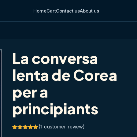
Home
Cart
Contact us
About us
La conversa
lenta de Corea
per a
principiants
(
1
customer review)
Rated
1
5.00