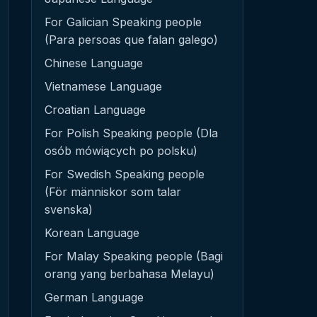
For Galician Speaking people
(Para persoas que falan galego)
Chinese Language
Vietnamese Language
Croatian Language
For Polish Speaking people (Dla
osób mówiących po polsku)
For Swedish Speaking people
(För människor som talar
svenska)
Korean Language
For Malay Speaking people (Bagi
orang yang berbahasa Melayu)
German Language