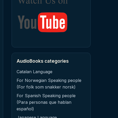
AudioBooks categories
Catalan Language
For Norwegian Speaking people
(For folk som snakker norsk)
For Spanish Speaking people
(Para personas que hablan
español)
Japanese Language