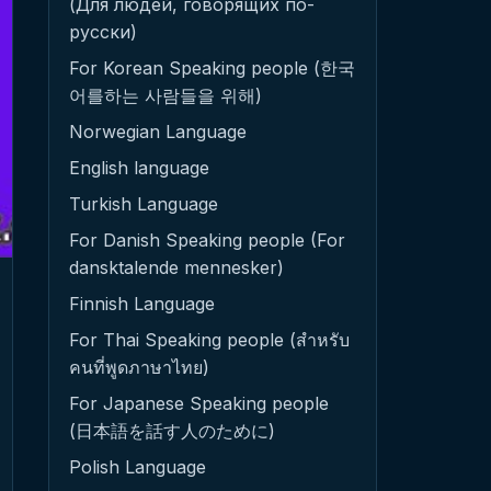
(Для людей, говорящих по-
русски)
For Korean Speaking people (한국
어를하는 사람들을 위해)
Norwegian Language
English language
Turkish Language
For Danish Speaking people (For
dansktalende mennesker)
Finnish Language
For Thai Speaking people (สำหรับ
คนที่พูดภาษาไทย)
For Japanese Speaking people
(日本語を話す人のために)
Polish Language