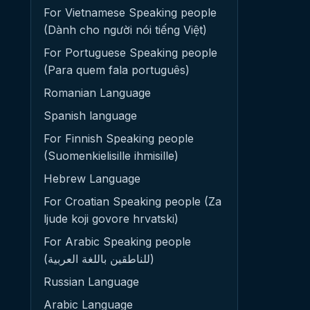
For Vietnamese Speaking people
(Dành cho người nói tiếng Việt)
For Portuguese Speaking people
(Para quem fala português)
Romanian Language
Spanish language
For Finnish Speaking people
(Suomenkielisille ihmisille)
Hebrew Language
For Croatian Speaking people (Za
ljude koji govore hrvatski)
For Arabic Speaking people
(للناطقين باللغة العربية)
Russian Language
Arabic Language