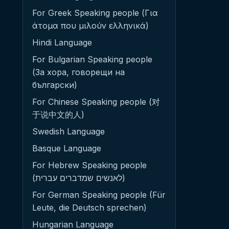
For Greek Speaking people (Για
άτομα που μιλούν ελληνικά)
Hindi Language
For Bulgarian Speaking people
(За хора, говорещи на
български)
For Chinese Speaking people (对
于说中文的人)
Swedish Language
Basque Language
For Hebrew Speaking people
(לאנשים שמדברים עברית)
For German Speaking people (Für
Leute, die Deutsch sprechen)
Hungarian Language