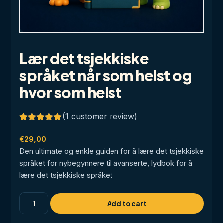
Lær det tsjekkiske
språket når som helst og
hvor som helst
(
1
customer review)
Rated
1
5.00
out of 5
€
29,00
based on
Den ultimate og enkle guiden for å lære det tsjekkiske
customer
rating
språket for nybegynnere til avanserte, lydbok for å
lære det tsjekkiske språket
Lær
Add to cart
det
tsjekkiske