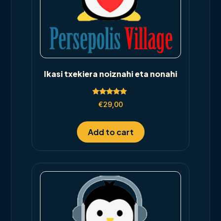
Ikasi txekiera noiznahi eta nonahi
Rated
€
29,00
5.00
out of 5
Add to cart