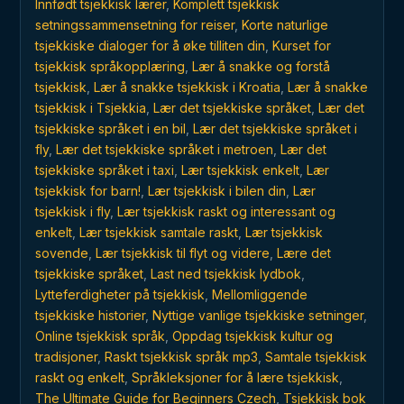
Innfødt tsjekkisk lærer
,
Komplett tsjekkisk
setningssammensetning for reiser
,
Korte naturlige
tsjekkiske dialoger for å øke tilliten din
,
Kurset for
tsjekkisk språkopplæring
,
Lær å snakke og forstå
tsjekkisk
,
Lær å snakke tsjekkisk i Kroatia
,
Lær å snakke
tsjekkisk i Tsjekkia
,
Lær det tsjekkiske språket
,
Lær det
tsjekkiske språket i en bil
,
Lær det tsjekkiske språket i
fly
,
Lær det tsjekkiske språket i metroen
,
Lær det
tsjekkiske språket i taxi
,
Lær tsjekkisk enkelt
,
Lær
tsjekkisk for barn!
,
Lær tsjekkisk i bilen din
,
Lær
tsjekkisk i fly
,
Lær tsjekkisk raskt og interessant og
enkelt
,
Lær tsjekkisk samtale raskt
,
Lær tsjekkisk
sovende
,
Lær tsjekkisk til flyt og videre
,
Lære det
tsjekkiske språket
,
Last ned tsjekkisk lydbok
,
Lytteferdigheter på tsjekkisk
,
Mellomliggende
tsjekkiske historier
,
Nyttige vanlige tsjekkiske setninger
,
Online tsjekkisk språk
,
Oppdag tsjekkisk kultur og
tradisjoner
,
Raskt tsjekkisk språk mp3
,
Samtale tsjekkisk
raskt og enkelt
,
Språkleksjoner for å lære tsjekkisk
,
The Ultimate Guide for Beginners Czech
,
Tsjekkisk bok