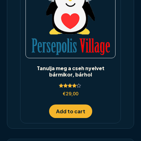
Tanulja meg a cseh nyelvet
bármikor, bárhol
Rated
€
29,00
4.00
out of 5
Add to cart