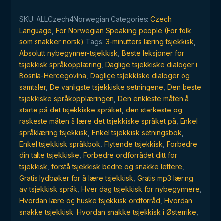
språket
SKU:
ALLCzech4Norwegian
Categories:
Czech
når
Language
,
For Norwegian Speaking people (For folk
som
som snakker norsk)
Tags:
3-minutters læring tsjekkisk
,
helst
Absolutt nybegynner-tsjekkisk
,
Beste leksjoner for
og
tsjekkisk språkopplæring
,
Daglige tsjekkiske dialoger i
hvor
Bosnia-Hercegovina
,
Daglige tsjekkiske dialoger og
som
samtaler
,
De vanligste tsjekkiske setningene
,
Den beste
helst
tsjekkiske språkopplæringen
,
Den enkleste måten å
quantity
starte på det tsjekkiske språket
,
den sterkeste og
raskeste måten å lære det tsjekkiske språket på
,
Enkel
språklæring tsjekkisk
,
Enkel tsjekkisk setningsbok
,
Enkel tsjekkisk språkbok
,
Flytende tsjekkisk
,
Forbedre
din talte tsjekkiske
,
Forbedre ordforrådet ditt for
tsjekkisk
,
forstå tsjekkisk bedre og snakke lettere
,
Gratis lydbøker for å lære tsjekkisk
,
Gratis mp3 læring
av tsjekkisk språk
,
Hver dag tsjekkisk for nybegynnere
,
Hvordan lære og huske tsjekkisk ordforråd
,
Hvordan
snakke tsjekkisk
,
Hvordan snakke tsjekkisk i Østerrike
,