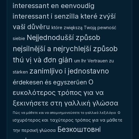
interessant en eenvoudig
interessant i senzilla
které zvýší
vaši důvěru
które zwiększą Twoją pewność
Nejjednodušší způsob
siebie
nejsilnější a nejrychlejší způsob
thú vị và đơn giản
um Ihr Vertrauen zu
zanimljivo i jednostavno
stärken
Ο
érdekesen és egyszerűen
ευκολότερος τρόπος για να
ξεκινήσετε στη γαλλική γλώσσα
ο
Πώς να μάθετε και να απομνημονεύσετε το γαλλικό λεξιλόγιο
ισχυρότερος και ταχύτερος τρόπος για να μάθετε
Безкоштовні
την περσική γλώσσα