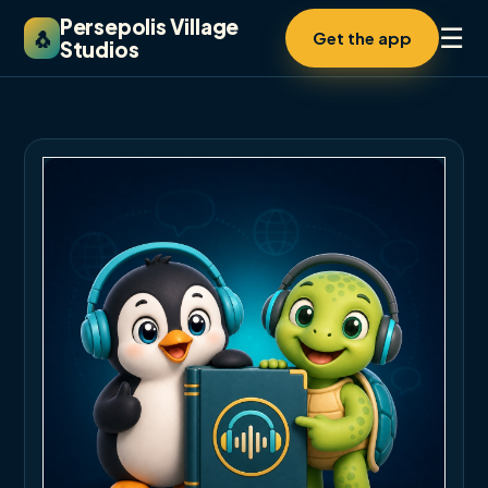
Persepolis Village
☰
🐧
Get the app
Studios