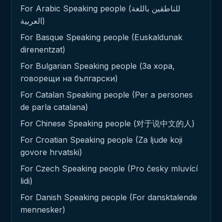
For Arabic Speaking people (للناطقين باللغة
العربية)
For Basque Speaking people (Euskaldunak
direnentzat)
For Bulgarian Speaking people (За хора,
говорещи на български)
For Catalan Speaking people (Per a persones
de parla catalana)
For Chinese Speaking people (对于说中文的人)
For Croatian Speaking people (Za ljude koji
govore hrvatski)
For Czech Speaking people (Pro česky mluvící
lidi)
For Danish Speaking people (For dansktalende
mennesker)