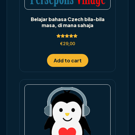
Belajar bahasa Czech bila-bila
masa, di mana sahaja
Rated
€
29,00
5.00
out of 5
Add to cart