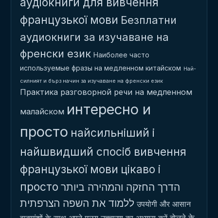
аудіокниги для вивчення
французької мови
Безплатни
аудиокниги за изучаване на
френски език
Наиболее часто
используемые фразы на медленном китайском
Най-
силният и бърз начин за изучаване на френски език
Практика разговорной речи на медленном
интересно и
малайском
просто
найсильніший і
найшвидший спосіб вивчення
французької мови
цікаво і
просто
הדרך החזקה והמהירה ביותר
ללמוד את השפה הצרפתית
उपयोगी और आसान
बोलने के