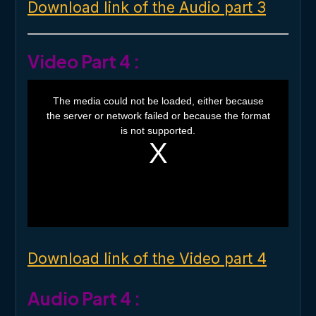
Download link of the Audio part 3
Video Part 4 :
T
h
The media could not be loaded, either because
i
the server or network failed or because the format
s
i
is not supported.
s
a
m
o
d
a
l
w
i
n
d
o
Download link of the Video part 4
w
.
Audio Part 4 :