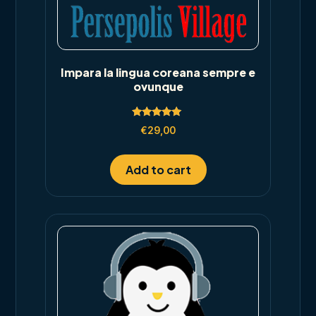
Impara la lingua coreana sempre e
ovunque
Rated
€
29,00
5.00
out of 5
Add to cart