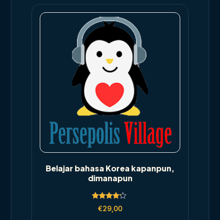
Belajar bahasa Korea kapanpun,
dimanapun
Rated
€
29,00
4.00
out of 5