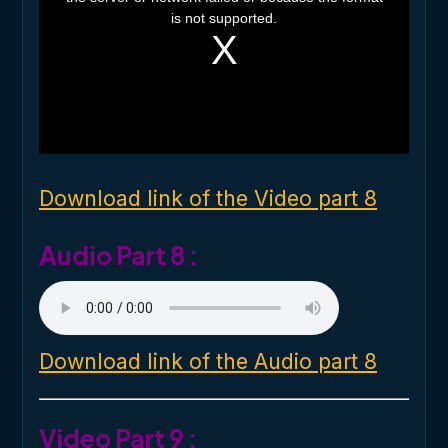
i
is not supported.
s
a
m
o
d
a
l
w
i
n
d
o
Download link of the Video part 8
w
.
Audio Part 8 :
Download link of the Audio part 8
Video Part 9 :