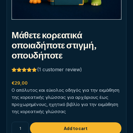
Μάθετε κορεατικά
οποιαδήποτε στιγμή,
οπουδήποτε
(
1
customer review)
Rated
1
5.00
out of 5
€
29,00
based on
Ο απόλυτος και εύκολος οδηγός για την εκμάθηση
customer
rating
της κορεατικής γλώσσας για αρχάριους έως
προχωρημένους, ηχητικό βιβλίο για την εκμάθηση
της κορεατικής γλώσσας
Μάθετε
Add to cart
κορεατικά