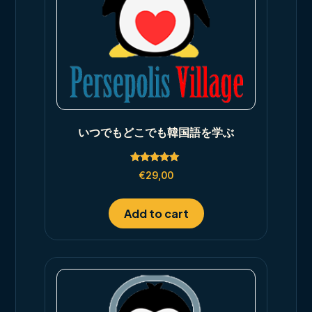
いつでもどこでも韓国語を学ぶ
Rated
€
29,00
5.00
out of 5
Add to cart