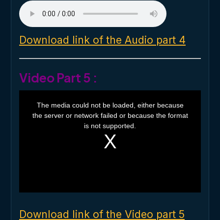
Download link of the Audio part 4
Video Part 5 :
T
h
The media could not be loaded, either because
i
the server or network failed or because the format
s
i
is not supported.
s
a
m
o
d
a
l
w
i
n
d
o
Download link of the Video part 5
w