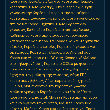
Κορεάτικα
,
Εύκολο βιβλίο στα κορεατικά
,
Εύκολο
κορεατικό βιβλίο φράσης
,
Η καλύτερη εκμάθηση
γλωσσών της Κορέας
,
Η πορεία της εκμάθησης
κορεατικών γλωσσών
,
Ημερήσιοι κορεατικοί διάλογοι
στη Νότια Κορέα
,
Ηχητικό βιβλίο κορεατικών
γλωσσών
,
Κάθε μέρα Κορεάτικα για αρχάριους
,
Καθημερινά κορεατικά διάλογοι και συνομιλία
,
κατανοήστε καλύτερα τα Κορεάτικα και μιλήστε πιο
εύκολα
,
Κορεάτικα εύκολο
,
Κορεατική γλώσσα για
αρχάριους
,
Κορεατική γλώσσα στο Android σας
,
Κορεατική γλώσσα στο IOS σας
,
Κορεατική γλώσσα
στο τηλέφωνό σας
,
Κορεατικό βιβλίο με φράσεις
,
Κορεατικό λεξιλόγιο για αρχάριους
,
Κορεάτικος
ήχος για τον μαθητή της γλώσσας
,
Λήψη PDF
κορεατικών βιβλίων
,
Λήψη κορεατικού ηχητικού
βιβλίου
,
Μαθαίνοντας την κορεατική γλώσσα
,
Μάθετε γρήγορα Κορεάτικη συνομιλία
,
Μάθετε
Κορεάτικα για παιδιά!
,
Μάθετε Κορεάτικα γρήγορα
και ενδιαφέροντα και απλά
,
Μάθετε Κορεάτικα
εύκολα
,
Μάθετε Κορεάτικα με Άπταιστα και Πέρα
,