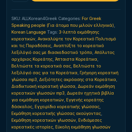
οποιαδήποτε
στιγμή,
SKU:
ALLKorean4Greek
Categories:
For Greek
οπουδήποτε
Speaking people (Για άτομα που μιλούν ελληνικά)
,
quantity
Korean Language
Tags:
3-λεπτά εκμάθησης
κορεατικών
,
Ανακαλύψτε τον Κορεατικό Πολιτισμό
και τις Παραδόσεις
,
Αναπτύξτε το κορεατικό
λεξιλόγιό σας με διασκεδαστικό τρόπο
,
Απόλυτος
αρχάριος Κορεάτης
,
Άπταιστα Κορεάτικα
,
Βελτιώστε τα κορεατικά σας
,
Βελτιώστε το
λεξιλόγιό σας για τα Κορεάτικα
,
Γρήγορη κορεατική
γλώσσα mp3
,
Δεξιότητες ακρόασης στα Κορεάτικα
,
Διαδικτυακή κορεατική γλώσσα
,
Δωρεάν εκμάθηση
κορεατικών γλωσσών mp3
,
Δωρεάν ηχητικά βιβλία
για εκμάθηση κορεατικών
,
Εγγενής κορεάτης
δάσκαλος
,
Εγχειρίδιο κορεατικής γλώσσας
,
Εκμάθηση κορεατικής γλώσσας ακούγοντας
,
Εκμάθηση κορεατικών γλωσσών
,
Ενδιάμεσες
κορεατικές ιστορίες
,
Εύκολη εκμάθηση γλωσσών