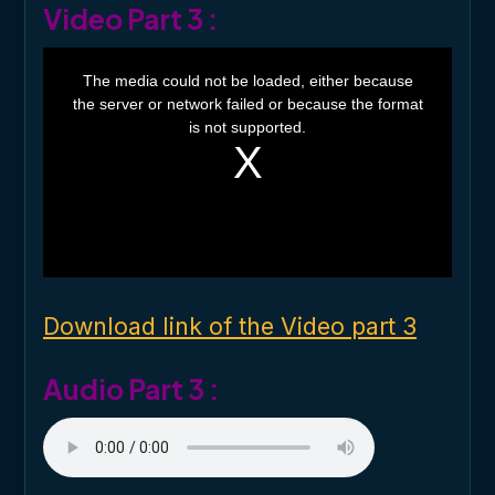
Video Part 3 :
T
h
The media could not be loaded, either because
i
the server or network failed or because the format
s
i
is not supported.
s
a
m
o
d
a
l
w
i
n
d
o
Download link of the Video part 3
w
.
Audio Part 3 :