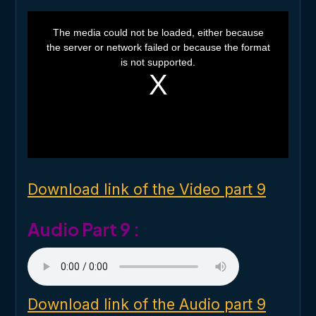
T
h
The media could not be loaded, either because
i
the server or network failed or because the format
s
i
is not supported.
s
a
m
o
d
a
l
w
i
n
d
o
Download link of the Video part 9
w
.
Audio Part 9 :
Download link of the Audio part 9