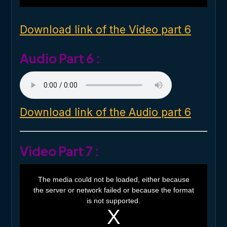
i
n
d
o
Download link of the Video part 6
w
.
Audio Part 6 :
Download link of the Audio part 6
Video Part 7 :
T
h
The media could not be loaded, either because
i
the server or network failed or because the format
s
i
is not supported.
s
a
m