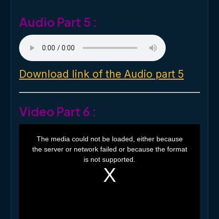
.
Audio Part 5 :
Download link of the Audio part 5
Video Part 6 :
T
h
The media could not be loaded, either because
i
the server or network failed or because the format
s
i
is not supported.
s
a
m
o
d
a
l
w