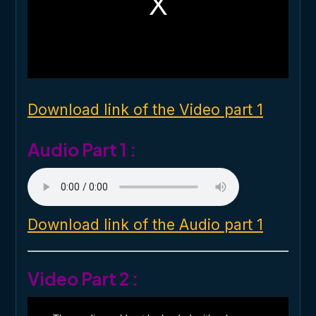
a
m
o
d
a
l
w
i
n
d
o
Download link of the Video part 1
w
.
Audio Part 1 :
Download link of the Audio part 1
Video Part 2 :
T
h