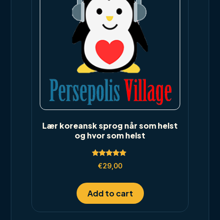
Lær koreansk sprog når som helst
og hvor som helst
Rated
€
29,00
5.00
out of 5
Add to cart