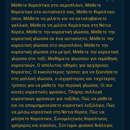
Μάθετε Κορεάτικα στο αεροπλάνο
,
Μάθετε
Κορεάτικα στο αυτοκίνητό σας
,
Μάθετε Κορεάτικο
ύπνο
,
Μάθετε να μιλάτε και να καταλαβαίνετε
γαλλικά
,
Μάθετε να μιλάτε Κορεάτικα στη Νότια
Κορέα
,
Μάθετε την κορεατική γλώσσα
,
Μάθετε την
κορεατική γλώσσα σε ένα αυτοκίνητο
,
Μάθετε την
κορεατική γλώσσα στο αεροπλάνο
,
Μάθετε την
κορεατική γλώσσα στο μετρό
,
Μάθετε την κορεατική
γλώσσα στο ταξί
,
Μαθήματα γλωσσών για εκμάθηση
κορεατικών
,
Ο απόλυτος οδηγός για αρχάριους
Κορεάτες
,
Ο ευκολότερος τρόπος για να ξεκινήσετε
στη γαλλική γλώσσα
,
ο ισχυρότερος και ταχύτερος
τρόπος για να μάθετε την περσική γλώσσα
,
Οι πιο
κοινές κορεατικές φράσεις
,
Πλήρης συλλογή
κορεατικών φράσεων για ταξίδια
,
Πώς να μάθετε
και να απομνημονεύσετε κορεατικό λεξιλόγιο
,
Πώς
να μιλάω κορεατικά στη Νότια Κορέα
,
Πώς να
μιλήσετε Κορεάτικα
,
Συνομιλητικός Κορεάτικος
γρήγορος και εύκολος
,
Σύντομοι φυσικοί διάλογοι