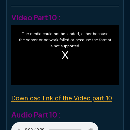
Video Part 10 :
T
h
The media could not be loaded, either because
i
the server or network failed or because the format
s
i
is not supported.
s
a
m
o
d
a
l
w
i
n
d
o
Download link of the Video part 10
w
.
Audio Part 10 :