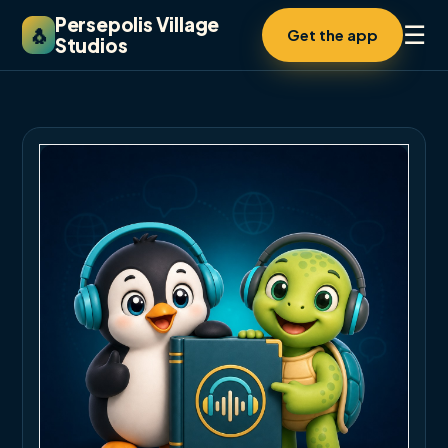
Persepolis Village
☰
🐧
Get the app
Studios