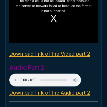
The media could not be loaded, either because
i
the server or network failed or because the format
s
i
is not supported.
s
a
m
o
d
a
l
w
i
n
d
o
Download link of the Video part 2
w
.
Audio Part 2 :
Download link of the Audio part 2