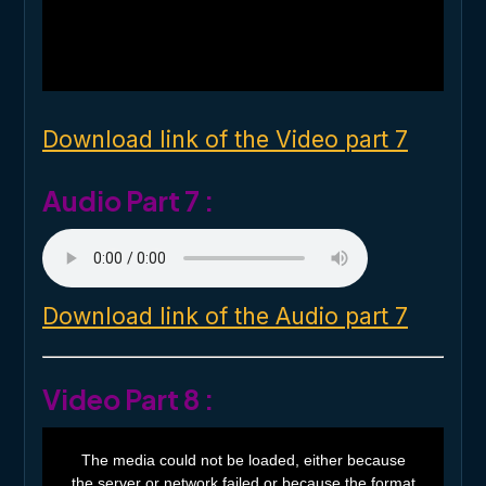
o
d
a
l
w
i
n
d
o
Download link of the Video part 7
w
.
Audio Part 7 :
Download link of the Audio part 7
Video Part 8 :
T
h
The media could not be loaded, either because
i
the server or network failed or because the format
s