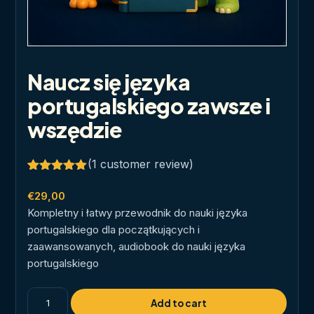
Naucz się języka
portugalskiego zawsze i
wszędzie
(
1
customer review)
Rated
1
5.00
out of 5
€
29,00
based on
Kompletny i łatwy przewodnik do nauki języka
customer
rating
portugalskiego dla początkujących i
zaawansowanych, audiobook do nauki języka
portugalskiego
Naucz
Add to cart
się