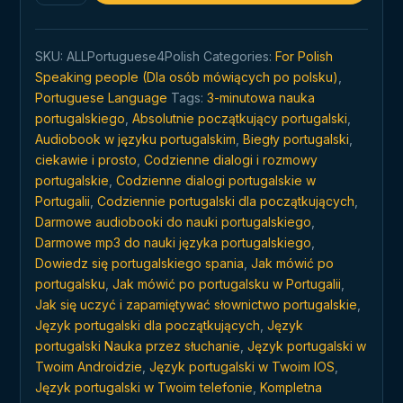
języka
portugalskiego
SKU:
ALLPortuguese4Polish
Categories:
For Polish
zawsze
Speaking people (Dla osób mówiących po polsku)
,
i
Portuguese Language
Tags:
3-minutowa nauka
wszędzie
portugalskiego
,
Absolutnie początkujący portugalski
,
quantity
Audiobook w języku portugalskim
,
Biegły portugalski
,
ciekawie i prosto
,
Codzienne dialogi i rozmowy
portugalskie
,
Codzienne dialogi portugalskie w
Portugalii
,
Codziennie portugalski dla początkujących
,
Darmowe audiobooki do nauki portugalskiego
,
Darmowe mp3 do nauki języka portugalskiego
,
Dowiedz się portugalskiego spania
,
Jak mówić po
portugalsku
,
Jak mówić po portugalsku w Portugalii
,
Jak się uczyć i zapamiętywać słownictwo portugalskie
,
Język portugalski dla początkujących
,
Język
portugalski Nauka przez słuchanie
,
Język portugalski w
Twoim Androidzie
,
Język portugalski w Twoim IOS
,
Język portugalski w Twoim telefonie
,
Kompletna