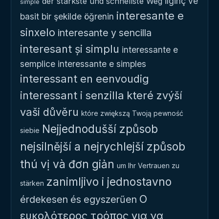
ilginç ve
der stärkste und schnellste Weg
simple
interesante e
basit bir şekilde öğrenin
sinxelo
interesante y sencilla
interesant și simplu
interessante e
semplice
interessante e simples
interessant en eenvoudig
interessant i senzilla
které zvýší
vaši důvěru
które zwiększą Twoją pewność
Nejjednodušší způsob
siebie
nejsilnější a nejrychlejší způsob
thú vị và đơn giản
um Ihr Vertrauen zu
zanimljivo i jednostavno
stärken
Ο
érdekesen és egyszerűen
ευκολότερος τρόπος για να