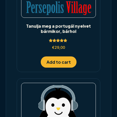
Tanulja meg a portugál nyelvet
bármikor, bárhol
Rated
€
29,00
5.00
out of 5
Add to cart