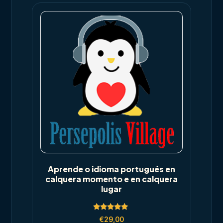
Aprende o idioma portugués en
calquera momento e en calquera
lugar
Rated
€
29,00
5.00