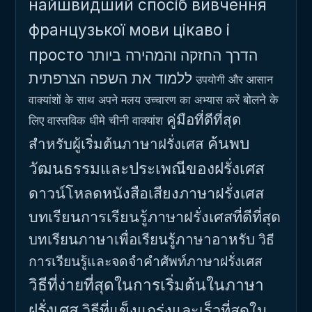
найшвидший спосіб вивчення
французької мови
цікаво і
просто
הדרך החזקה והמהירה ביותר
ללמוד את השפה הצרפתית
उपयोगी और आसान
बोलने के
वाक्यांशों के साथ अपने मलय उच्चारण का अभ्यास करें
คู่มือที่ดีที่สุด
लिए वास्तविक धीमे चीनी वाक्यांश
ค้นพบ
สำหรับผู้เริ่มต้นภาษาฝรั่งเศส
วัฒนธรรมและประเพณีของฝรั่งเศส
ดาวน์โหลดหนังสือเสียงภาษาฝรั่งเศส
บทเรียนการเรียนรู้ภาษาฝรั่งเศสที่ดีที่สุด
บทเรียนภาษาเพื่อเรียนรู้ภาษาอาหรับ
วิธี
การเรียนรู้และจดจำคำศัพท์ภาษาฝรั่งเศส
วิธีที่ง่ายที่สุดในการเริ่มต้นในภาษา
ฝรั่งเศส
วิธีที่แข็งแกร่งและเร็วที่สุดใน