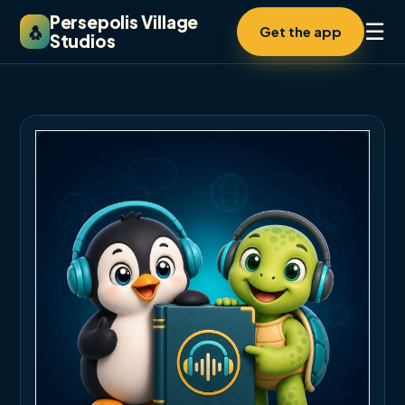
Persepolis Village
☰
🐧
Get the app
Studios