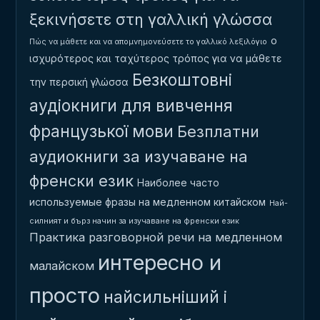
ξεκινήσετε στη γαλλική γλώσσα
ο
Πώς να μάθετε και να απομνημονεύσετε το γαλλικό λεξιλόγιο
ισχυρότερος και ταχύτερος τρόπος για να μάθετε
Безкоштовні
την περσική γλώσσα
аудіокниги для вивчення
французької мови
Безплатни
аудиокниги за изучаване на
френски език
Наиболее часто
используемые фразы на медленном китайском
Най-
силният и бърз начин за изучаване на френски език
Практика разговорной речи на медленном
интересно и
малайском
просто
найсильніший і