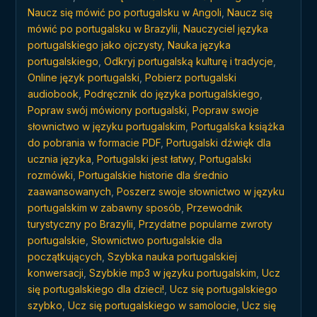
Naucz się mówić po portugalsku w Angoli
,
Naucz się
mówić po portugalsku w Brazylii
,
Nauczyciel języka
portugalskiego jako ojczysty
,
Nauka języka
portugalskiego
,
Odkryj portugalską kulturę i tradycje
,
Online język portugalski
,
Pobierz portugalski
audiobook
,
Podręcznik do języka portugalskiego
,
Popraw swój mówiony portugalski
,
Popraw swoje
słownictwo w języku portugalskim
,
Portugalska książka
do pobrania w formacie PDF
,
Portugalski dźwięk dla
ucznia języka
,
Portugalski jest łatwy
,
Portugalski
rozmówki
,
Portugalskie historie dla średnio
zaawansowanych
,
Poszerz swoje słownictwo w języku
portugalskim w zabawny sposób
,
Przewodnik
turystyczny po Brazylii
,
Przydatne popularne zwroty
portugalskie
,
Słownictwo portugalskie dla
początkujących
,
Szybka nauka portugalskiej
konwersacji
,
Szybkie mp3 w języku portugalskim
,
Ucz
się portugalskiego dla dzieci!
,
Ucz się portugalskiego
szybko
,
Ucz się portugalskiego w samolocie
,
Ucz się