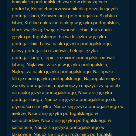
kompilacja portugalskich zwrotów dotyczących
podróży
,
Kompletny przewodnik dla początkujących
portugalskich
,
Konwersacja po portugalsku Szybka i
łatwa
,
Krótkie naturalne dialogi w języku portugalskim
,
które zwiększą Twoją pewność siebie
,
Kurs nauki
języka portugalskiego
,
Łatwa książka w języku
portugalskim
,
Łatwa nauka języka portugalskiego
,
Łatwy portugalski rozmówki
,
Lekcje języka
portugalskiego
,
lepiej rozumieć portugalski i mówić
łatwiej
,
Najłatwiej zacząć w języku portugalskim
,
Najlepsza nauka języka portugalskiego
,
Najlepsze
lekcje nauki języka portugalskiego
,
Najpopularniejsze
zwroty portugalskie
,
najsilniejszy i najszybszy sposób
na naukę języka portugalskiego
,
Naucz się języka
portugalskiego
,
Naucz się języka portugalskiego do
płynności i nie tylko
,
Naucz się języka portugalskiego w
metrze
,
Naucz się języka portugalskiego w
samochodzie
,
Naucz się języka portugalskiego w
samolocie
,
Naucz się języka portugalskiego w
taksówce
,
Naucz się mówić i rozumieć portugalski
,