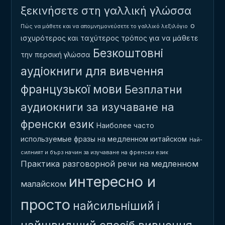
ξεκινήσετε στη γαλλική γλώσσα
ο
Πώς να μάθετε και να απομνημονεύσετε το γαλλικό λεξιλόγιο
ισχυρότερος και ταχύτερος τρόπος για να μάθετε
Безкоштовні
την περσική γλώσσα
аудіокниги для вивчення
французької мови
Безплатни
аудиокниги за изучаване на
френски език
Наиболее часто
используемые фразы на медленном китайском
Най-
силният и бърз начин за изучаване на френски език
Практика разговорной речи на медленном
интересно и
малайском
просто
найсильніший і