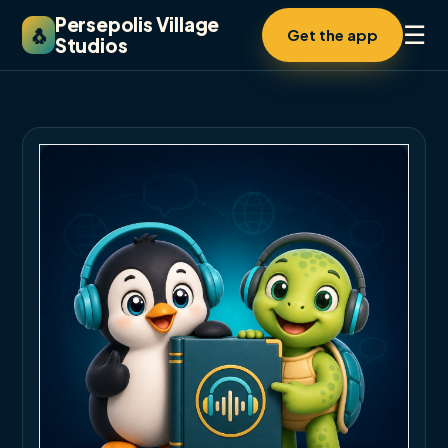
Persepolis Village
☰
🐧
Get the app
Studios