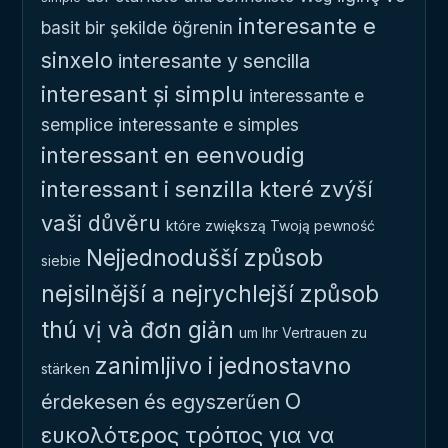
interesante e
basit bir şekilde öğrenin
sinxelo
interesante y sencilla
interesant și simplu
interessante e
semplice
interessante e simples
interessant en eenvoudig
interessant i senzilla
které zvýší
vaši důvěru
które zwiększą Twoją pewność
Nejjednodušší způsob
siebie
nejsilnější a nejrychlejší způsob
thú vị và đơn giản
um Ihr Vertrauen zu
zanimljivo i jednostavno
stärken
Ο
érdekesen és egyszerűen
ευκολότερος τρόπος για να