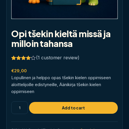
Opi tšekin kieltä missä ja
milloin tahansa
(
1
customer review)
Rated
1
4.00
out
€
29,00
of 5
Lopullinen ja helppo opas tšekin kielen oppimiseen
based
on
aloittelijoille edistyneille, Äänikirja tšekin kielen
customer
oppimiseen
rating
Opi
Add to cart
tšekin
kieltä
missä