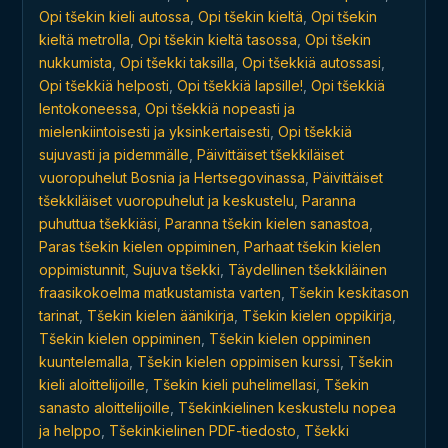
Opi tšekin kieli autossa
,
Opi tšekin kieltä
,
Opi tšekin
kieltä metrolla
,
Opi tšekin kieltä tasossa
,
Opi tšekin
nukkumista
,
Opi tšekki taksilla
,
Opi tšekkiä autossasi
,
Opi tšekkiä helposti
,
Opi tšekkiä lapsille!
,
Opi tšekkiä
lentokoneessa
,
Opi tšekkiä nopeasti ja
mielenkiintoisesti ja yksinkertaisesti
,
Opi tšekkiä
sujuvasti ja pidemmälle
,
Päivittäiset tšekkiläiset
vuoropuhelut Bosnia ja Hertsegovinassa
,
Päivittäiset
tšekkiläiset vuoropuhelut ja keskustelu
,
Paranna
puhuttua tšekkiäsi
,
Paranna tšekin kielen sanastoa
,
Paras tšekin kielen oppiminen
,
Parhaat tšekin kielen
oppimistunnit
,
Sujuva tšekki
,
Täydellinen tšekkiläinen
fraasikokoelma matkustamista varten
,
Tšekin keskitason
tarinat
,
Tšekin kielen äänikirja
,
Tšekin kielen oppikirja
,
Tšekin kielen oppiminen
,
Tšekin kielen oppiminen
kuuntelemalla
,
Tšekin kielen oppimisen kurssi
,
Tšekin
kieli aloittelijoille
,
Tšekin kieli puhelimellasi
,
Tšekin
sanasto aloittelijoille
,
Tšekinkielinen keskustelu nopea
ja helppo
,
Tšekinkielinen PDF-tiedosto
,
Tšekki