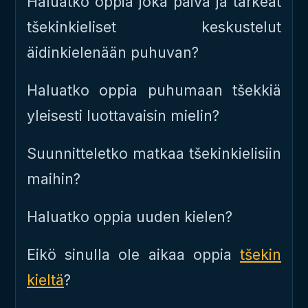
Haluatko oppia joka päivä ja tärkeät
tšekinkieliset keskustelut
äidinkielenään puhuvan?
Haluatko oppia puhumaan tšekkiä
yleisesti luottavaisin mielin?
Suunnitteletko matkaa tšekinkielisiin
maihin?
Haluatko oppia uuden kielen?
Eikö sinulla ole aikaa oppia
tšekin
kieltä
?