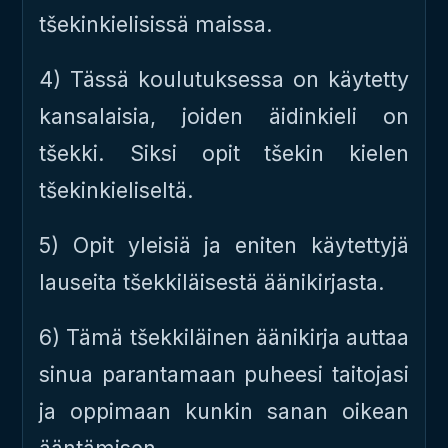
tšekinkielisissä maissa.
4) Tässä koulutuksessa on käytetty
kansalaisia, joiden äidinkieli on
tšekki. Siksi opit tšekin kielen
tšekinkieliseltä.
5) Opit yleisiä ja eniten käytettyjä
lauseita tšekkiläisestä äänikirjasta.
6) Tämä tšekkiläinen äänikirja auttaa
sinua parantamaan puheesi taitojasi
ja oppimaan kunkin sanan oikean