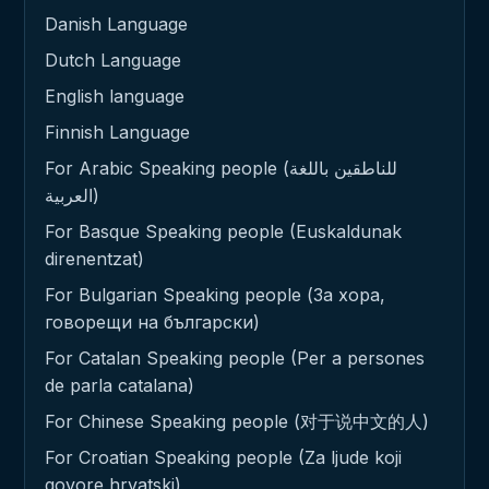
Danish Language
Dutch Language
English language
Finnish Language
For Arabic Speaking people (للناطقين باللغة
العربية)
For Basque Speaking people (Euskaldunak
direnentzat)
For Bulgarian Speaking people (За хора,
говорещи на български)
For Catalan Speaking people (Per a persones
de parla catalana)
For Chinese Speaking people (对于说中文的人)
For Croatian Speaking people (Za ljude koji
govore hrvatski)