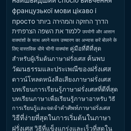
найшвидший спосіб вивчення
французької мови
цікаво і
просто
הדרך החזקה והמהירה ביותר
ללמוד את השפה הצרפתית
उपयोगी और आसान
बोलने के
वाक्यांशों के साथ अपने मलय उच्चारण का अभ्यास करें
คู่มือที่ดีที่สุด
लिए वास्तविक धीमे चीनी वाक्यांश
ค้นพบ
สำหรับผู้เริ่มต้นภาษาฝรั่งเศส
วัฒนธรรมและประเพณีของฝรั่งเศส
ดาวน์โหลดหนังสือเสียงภาษาฝรั่งเศส
บทเรียนการเรียนรู้ภาษาฝรั่งเศสที่ดีที่สุด
บทเรียนภาษาเพื่อเรียนรู้ภาษาอาหรับ
วิธี
การเรียนรู้และจดจำคำศัพท์ภาษาฝรั่งเศส
วิธีที่ง่ายที่สุดในการเริ่มต้นในภาษา
ฝรั่งเศส
วิธีที่แข็งแกร่งและเร็วที่สุดใน