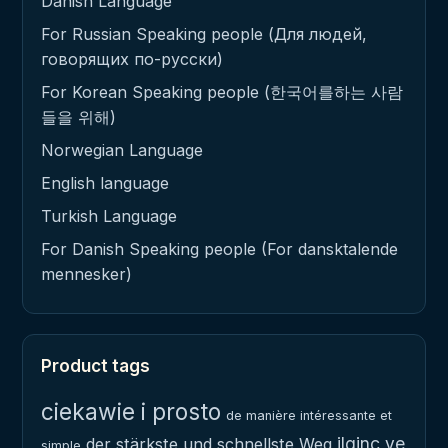
Danish Language
For Russian Speaking people (Для людей,
говорящих по-русски)
For Korean Speaking people (한국어를하는 사람
들을 위해)
Norwegian Language
English language
Turkish Language
For Danish Speaking people (For dansktalende
mennesker)
Product tags
ciekawie i prosto
de manière intéressante et
ilginç ve
der stärkste und schnellste Weg
simple