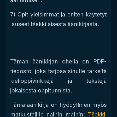
ääntämisen.
7) Opit yleisimmät ja eniten käytetyt
lauseet tšekkiläisestä äänikirjasta.
Tämän äänikirjan ohella on PDF-
tiedosto, joka tarjoaa sinulle tärkeitä
kielioppivinkkejä ja tekstejä
jokaisesta oppitunnista.
Tämä äänikirja on hyödyllinen myös
matkustajille näihin maihin:
Tšekki
,