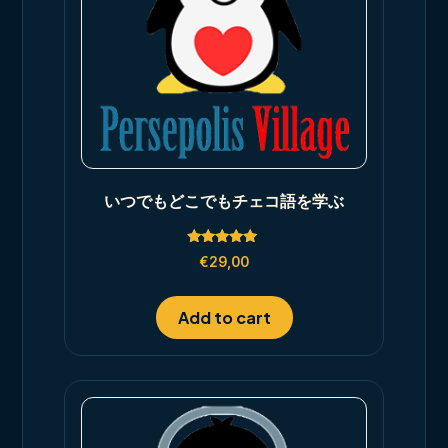
いつでもどこでもチェコ語を学ぶ
Rated
€
29,00
5.00
out of 5
Add to cart