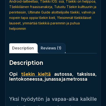
Android-laitteellasi
,
Tšekki IOS: ssä
,
Tšekki on helppoa
,
Tšekkiläinen fraasisanakirja
,
Tutustu Tšekin kulttuuriin ja
perinteisiin
,
Ultimate Guide aloittelijoille tšekki
,
vahvin ja
nopein tapa oppia tšekin kieli
,
Yleisimmät tšekkiläiset
lauseet
,
ymmärtää tšekkiä paremmin ja puhua
helpommin
Description
Reviews (1)
Description
Opi
tšekin kieltä
autossa, taksissa,
lentokoneessa, junassa ja metrossa
Yksi hyödytön ja vapaa-aika kaikille