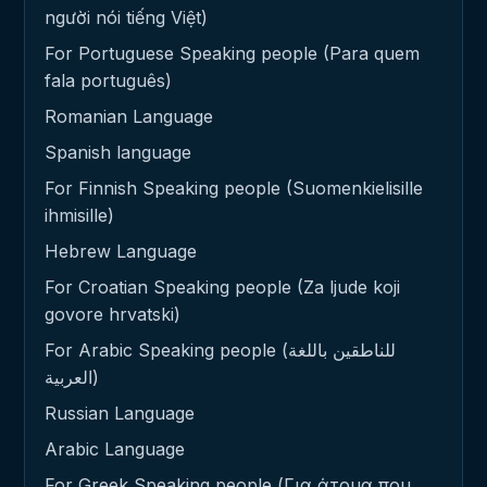
người nói tiếng Việt)
For Portuguese Speaking people (Para quem
fala português)
Romanian Language
Spanish language
For Finnish Speaking people (Suomenkielisille
ihmisille)
Hebrew Language
For Croatian Speaking people (Za ljude koji
govore hrvatski)
For Arabic Speaking people (للناطقين باللغة
العربية)
Russian Language
Arabic Language
For Greek Speaking people (Για άτομα που