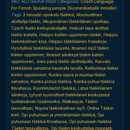
SKU:
ALLCzech4Finnish
Categories:
Czech Language
,
ja
For Finnish Speaking people (Suomenkielisille ihmisille)
milloin
Tags:
3 minuutin opiskelu tšekkiä
,
Absoluuttinen
tahansa
aloittelija tšekki
,
Alkuperäinen tšekkiläinen opettaja
,
quantity
Czech Audio kieliopiskelijalle
,
Helpoin tapa aloittaa
tšekin kielellä
,
Helppo kielten oppiminen tšekki
,
Helppo
tšekinkielinen kirja
,
Helppo tšekkiläinen fraasikirja
,
Hyödyllisiä tšekkiläisiä lauseita
,
Ilmainen mp3 tšekin
kielen oppiminen
,
Ilmaiset äänikirjat tšekin kielen
oppimiseen
,
Joka päivä tšekki aloittelijoille
,
Kasvata
tšekkiläistä sanastoa hauskalla tavalla
,
Kielitunteja tšekin
kielen oppimiseen
,
Kuinka oppia ja muistaa tšekin
sanastoa
,
Kuinka puhua tšekkiä
,
Kuinka puhua tšekkiä
Itävallassa
,
Kuuntelutaidot tšekiksi
,
Lataa tšekkiläinen
äänikirja
,
Lyhyet luonnolliset tšekkiläiset keskustelut
luottamuksen lisäämiseksi
,
Matkaopas Tšekin
tasavaltaan
,
Nopea tšekinkielinen mp3
,
Online Tšekin
kieli
,
Opi puhumaan ja ymmärtämään tšekkiä
,
Opi
puhumaan tšekkiä Kroatiassa
,
Opi puhumaan tšekkiä
Tšekin tasavallassa
,
Opi tšekin keskustelua nopeasti
,