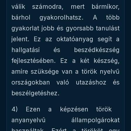
válik számodra, mert bármikor,
bárhol gyakorolhatsz. A több
gyakorlat jobb és gyorsabb tanulást
jelent. Ez az oktatóanyag segít a
hallgatási és beszédkészség
fejlesztésében. Ez a két készség,
amire szüksége van a török ​​nyelvű
országokban való utazáshoz és
beszélgetéshez.
4) Ezen a képzésen török ​​
anyanyelvû állampolgárokat
használtak. Ezért a törököt egy