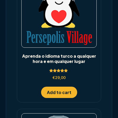
Aprenda o idioma turco a qualquer
hora e em qualquer lugar
Rated
€
29,00
5.00
out of 5
Add to cart