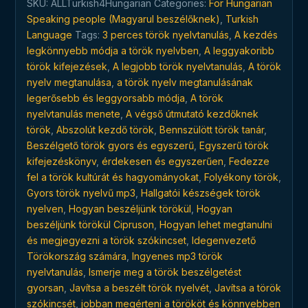
SKU:
ALLTurkish4Hungarian
Categories:
For Hungarian
bármikor,
Speaking people (Magyarul beszélőknek)
,
Turkish
bárhol
Language
Tags:
3 perces török ​​nyelvtanulás
,
A kezdés
quantity
legkönnyebb módja a török ​​nyelvben
,
A leggyakoribb
török ​​kifejezések
,
A legjobb török ​​nyelvtanulás
,
A török
​​nyelv megtanulása
,
a török ​​nyelv megtanulásának
legerősebb és leggyorsabb módja
,
A török ​​
nyelvtanulás menete
,
A végső útmutató kezdőknek
török
,
Abszolút kezdő török
,
Bennszülött török ​​tanár
,
Beszélgető török ​​gyors és egyszerű
,
Egyszerű török ​​
kifejezéskönyv
,
érdekesen és egyszerűen
,
Fedezze
fel a török ​​kultúrát és hagyományokat
,
Folyékony török
,
Gyors török ​​nyelvű mp3
,
Hallgatói készségek török ​​
nyelven
,
Hogyan beszéljünk törökül
,
Hogyan
beszéljünk törökül Cipruson
,
Hogyan lehet megtanulni
és megjegyezni a török ​​szókincset
,
Idegenvezető
Törökország számára
,
Ingyenes mp3 török ​​
nyelvtanulás
,
Ismerje meg a török ​​beszélgetést
gyorsan
,
Javítsa a beszélt török ​​nyelvét
,
Javítsa a török
​​szókincsét
,
jobban megérteni a törököt és könnyebben