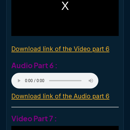
a
m
o
d
a
l
w
i
n
d
o
Download link of the Video part 6
w
.
Audio Part 6 :
Download link of the Audio part 6
Video Part 7 :
T