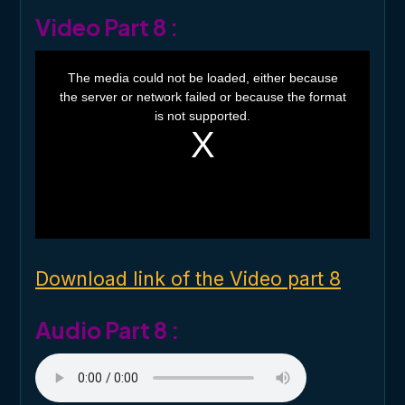
Video Part 8 :
T
h
The media could not be loaded, either because
i
the server or network failed or because the format
s
i
is not supported.
s
a
m
o
d
a
l
w
i
n
d
o
Download link of the Video part 8
w
.
Audio Part 8 :