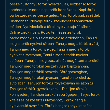
beszélni
,
Könnyű török ​​nyelvtanulás
,
Közbenső török ​​
történetek
,
Minden nap török ​​kezdőknek
,
Napi török ​​
párbeszédek és beszélgetés
,
Napi török ​​párbeszédek
Libanonban
,
Növelje török ​​szókincsét szórakoztató
módon
,
Nyelvleckék a török ​​nyelv elsajátításához
,
Online török ​​nyelv
,
Rövid természetes török ​​
párbeszédek a bizalom növelése érdekében
,
Tanuld
meg a török ​​nyelvet síkban
,
Tanulja meg a török ​​alvást
,
Tanulja meg a török ​​nyelvet
,
Tanulja meg a török ​​
nyelvet a metróban
,
Tanulja meg a török ​​nyelvet
autóban
,
Tanuljon meg beszélni és megérteni a törököt
,
Tanuljon meg törökül beszélni Azerbajdzsánban
,
Tanuljon meg törökül beszélni Görögországban
,
Tanuljon meg törökül gyorsan
,
Tanuljon törökül az
autójában
,
Tanuljon törökül folyékonyan és azon túl
,
Tanuljon törökül gyerekeknek!
,
Tanuljon törökül
könnyedén
,
Tanuljon törökül repülőgépen
,
Teljes török
​​kifejezés összeállítás utazáshoz
,
Török hang a
nyelvtanuló számára
,
Török hangoskönyv letöltése
,