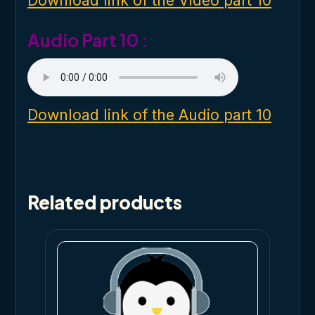
Download link of the Video part 10
w
.
Audio Part 10 :
Download link of the Audio part 10
Related products