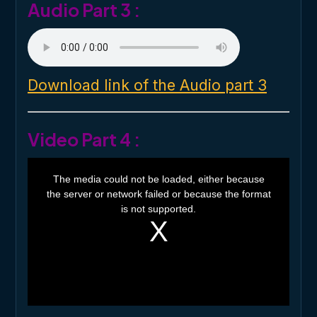
Audio Part 3 :
Download link of the Audio part 3
Video Part 4 :
T
h
The media could not be loaded, either because
i
the server or network failed or because the format
s
i
is not supported.
s
a
m
o
d
a
l
w
i
n