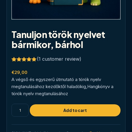
Tanuljon török ​​nyelvet
bármikor, bárhol
(
1
customer review)
Rated
1
5.00
out of 5
€
29,00
based on
A végső és egyszerű útmutató a török ​​nyelv
customer
rating
megtanulásához kezdőktől haladókig,Hangkönyv a
török ​​nyelv megtanulásához
Tanuljon
Add to cart
török
nyelvet