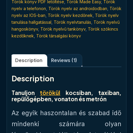
Török könyv PDF letöltése
,
Török Made Easy
,
Török
nyelv a telefonon
,
Török nyelv az androidodban
,
Török
nyelv az IOS-ban
,
Török nyelv kezdőnek
,
Török nyelv
tanulása hallgatással
,
Török nyelvtanulás
,
Török nyelvű
hangoskönyv
,
Török nyelvű tankönyv
,
Török szókincs
kezdőknek
,
Török társalgási könyv
Description
Reviews (1)
Description
Tanuljon
törökül
kocsiban, taxiban,
repülőgépben, vonaton és metrón
Az egyik haszontalan és szabad idő
mindenki számára olyan