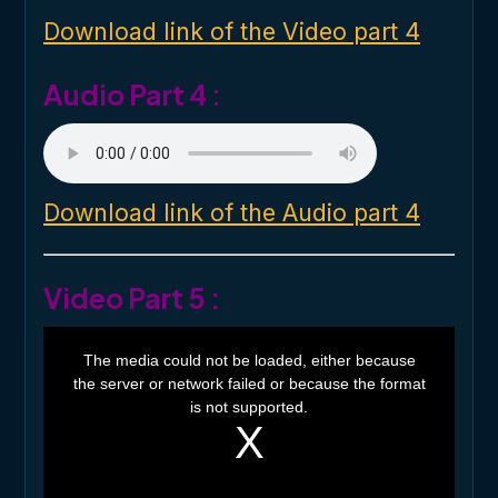
d
o
Download link of the Video part 4
w
.
Audio Part 4 :
Download link of the Audio part 4
Video Part 5 :
T
h
The media could not be loaded, either because
i
the server or network failed or because the format
s
i
is not supported.
s
a
m
o
d