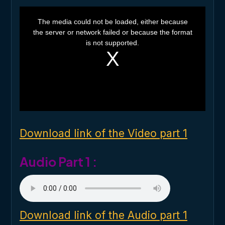
T
h
The media could not be loaded, either because
i
the server or network failed or because the format
s
i
is not supported.
s
a
m
o
d
a
l
w
i
n
d
o
Download link of the Video part 1
w
.
Audio Part 1 :
Download link of the Audio part 1