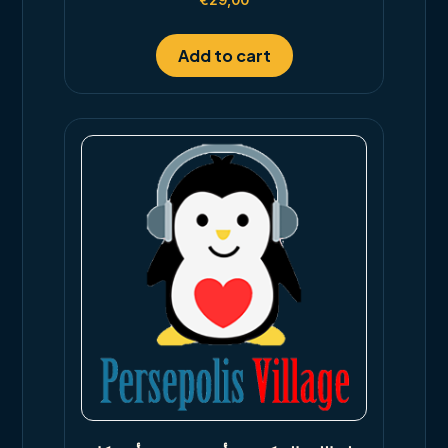
€
29,00
4.00
out of 5
Add to cart