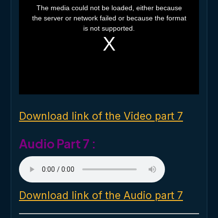
h
The media could not be loaded, either because
i
the server or network failed or because the format
s
i
is not supported.
s
a
m
o
d
a
l
w
i
n
d
o
Download link of the Video part 7
w
.
Audio Part 7 :
Download link of the Audio part 7