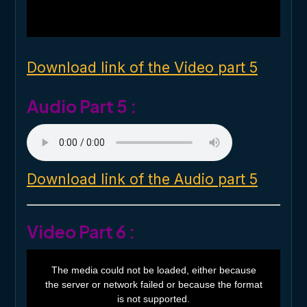
a
l
w
i
n
d
o
Download link of the Video part 5
w
.
Audio Part 5 :
Download link of the Audio part 5
Video Part 6 :
T
h
The media could not be loaded, either because
i
the server or network failed or because the format
s
i
is not supported.
s