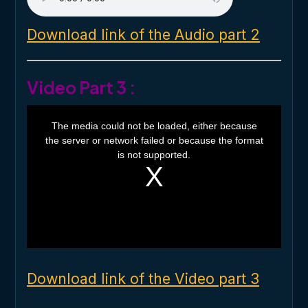
Download link of the Audio part 2
Video Part 3 :
T
h
The media could not be loaded, either because
i
the server or network failed or because the format
s
i
is not supported.
s
a
m
o
d
a
l
w
i
n
d
o
Download link of the Video part 3
w
.