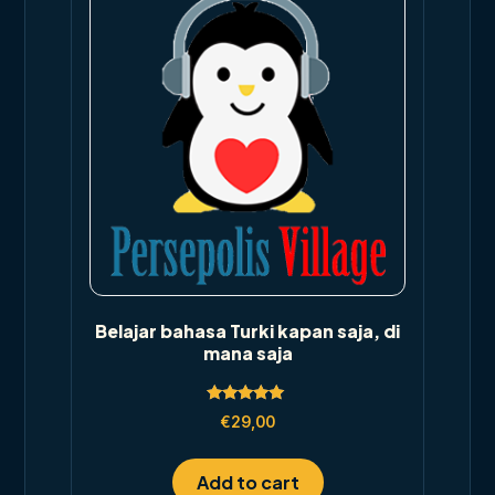
Belajar bahasa Turki kapan saja, di
mana saja
Rated
€
29,00
5.00
out of 5
Add to cart