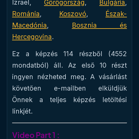
Izrael,
Görögország
,
Bulgária
,
Románia
,
Koszovó
,
Észak-
Macedónia
,
Bosznia és
Hercegovina
.
Ez a képzés 114 részből (4552
mondatból) áll. Az első 10 részt
ingyen nézheted meg. A vásárlást
követően e-mailben elküldjük
Önnek a teljes képzés letöltési
linkjét.
Video Part 1 :