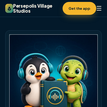
Persepolis Village
☰
🐧
Get the app
Studios