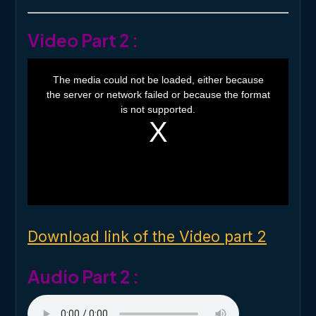
Video Part 2 :
T
h
The media could not be loaded, either because
i
the server or network failed or because the format
s
i
is not supported.
s
a
m
o
d
a
l
w
i
n
d
o
Download link of the Video part 2
w
.
Audio Part 2 :