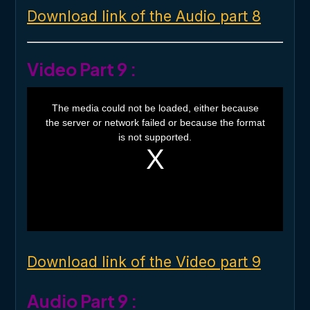
Download link of the Audio part 8
Video Part 9 :
T
h
The media could not be loaded, either because
i
the server or network failed or because the format
s
i
is not supported.
s
a
m
o
d
a
l
w
i
n
d
o
Download link of the Video part 9
w
.
Audio Part 9 :