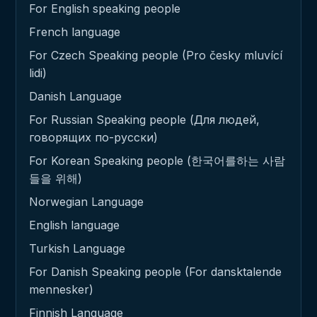
For English speaking people
French language
For Czech Speaking people (Pro česky mluvící
lidi)
Danish Language
For Russian Speaking people (Для людей,
говорящих по-русски)
For Korean Speaking people (한국어를하는 사람
들을 위해)
Norwegian Language
English language
Turkish Language
For Danish Speaking people (For dansktalende
mennesker)
Finnish Language