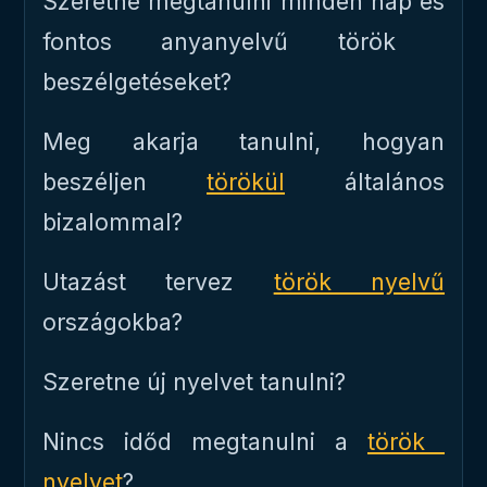
Szeretne megtanulni minden nap és
fontos anyanyelvű török ​​
beszélgetéseket?
Meg akarja tanulni, hogyan
beszéljen
törökül
általános
bizalommal?
Utazást tervez
török ​​nyelvű
országokba?
Szeretne új nyelvet tanulni?
Nincs időd megtanulni a
török ​​
nyelvet
?