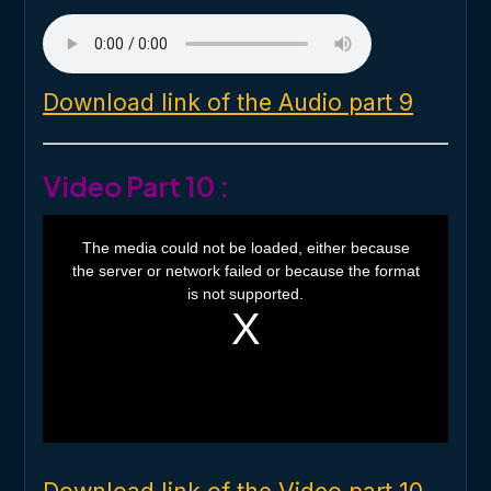
Download link of the Audio part 9
Video Part 10 :
T
h
The media could not be loaded, either because
i
the server or network failed or because the format
s
i
is not supported.
s
a
m
o
d
a
l
w
i
n
d
o