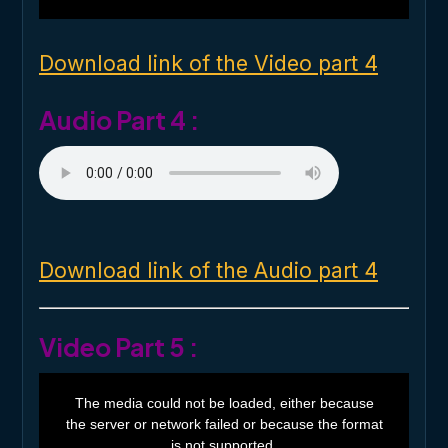
i
n
d
o
Download link of the Video part 4
w
.
Audio Part 4 :
Download link of the Audio part 4
Video Part 5 :
T
h
The media could not be loaded, either because
i
the server or network failed or because the format
s
i
is not supported.