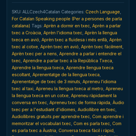
en
SKU:
ALLCzech4Catalan
Categories:
Czech Language
,
qualsevol
For Catalan Speaking people (Per a persones de parla
moment
catalana)
Tags:
Aprèn a dormir en txec
,
Aprèn a parlar
i
txec a Croàcia
,
Aprèn l'idioma txec
,
Aprèn la llengua
en
txeca en avió
,
Aprèn txec a fluïdesa i més enllà
,
Aprèn
qualsevol
txec al cotxe
,
Aprèn txec en avió
,
Aprèn txec fàcilment
,
lloc
Aprèn txec per a nens
,
Aprendre a parlar i entendre el
quantity
txec
,
Aprendre a parlar txec a la República Txeca
,
Aprendre la llengua txeca
,
Aprendre llengua txeca
escoltant
,
Aprenentatge de la llengua txeca
,
Aprenentatge de txec de 3 minuts
,
Apreneu l’idioma
txec al taxi
,
Apreneu la llengua txeca al metro
,
Apreneu
la llengua txeca en un cotxe
,
Apreneu ràpidament la
conversa en txec
,
Apreneu txec de forma ràpida
,
Àudio
txec per a l'estudiant d'idiomes
,
Audiollibre en txec
,
Audiollibres gratuïts per aprendre txec
,
Com aprendre i
memoritzar el vocabulari txec
,
Com es parla txec
,
Com
es parla txec a Àustria
,
Conversa txeca fàcil i ràpid
,