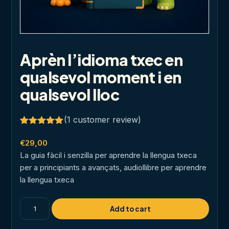
Aprèn l’idioma txec en
qualsevol moment i en
qualsevol lloc
(
1
customer review)
Rated
1
5.00
out of 5
€
29,00
based on
La guia fàcil i senzilla per aprendre la llengua txeca
customer
rating
per a principiants a avançats, audiollibre per aprendre
la llengua txeca
Aprèn
Add to cart
l'idioma
txec