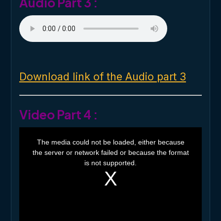
Audio Part 3 :
Download link of the Audio part 3
Video Part 4 :
T
h
The media could not be loaded, either because
i
the server or network failed or because the format
s
i
is not supported.
s
a
m
o
d
a
l
w