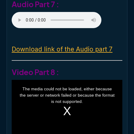
Audio Part 7 :
Download link of the Audio part 7
Video Part 8 :
T
h
The media could not be loaded, either because
i
the server or network failed or because the format
s
i
is not supported.
s
a
m
o
d
a
l