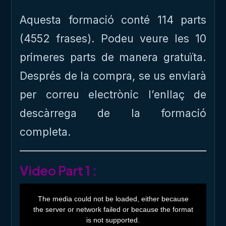
Aquesta formació conté 114 parts
(4552 frases). Podeu veure les 10
primeres parts de manera gratuïta.
Després de la compra, se us enviarà
per correu electrònic l’enllaç de
descàrrega de la formació
completa.
Video Part 1 :
T
h
The media could not be loaded, either because
i
the server or network failed or because the format
s
i
is not supported.
s