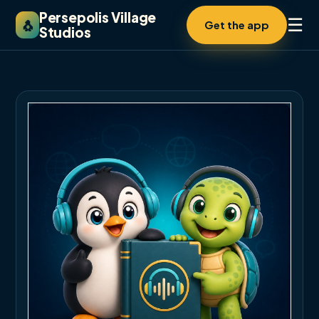
Persepolis Village
☰
🐧
Get the app
Studios