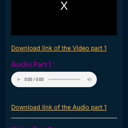
a
m
o
d
a
l
w
i
n
d
o
Download link of the Video part 1
w
.
Audio Part 1 :
Download link of the Audio part 1