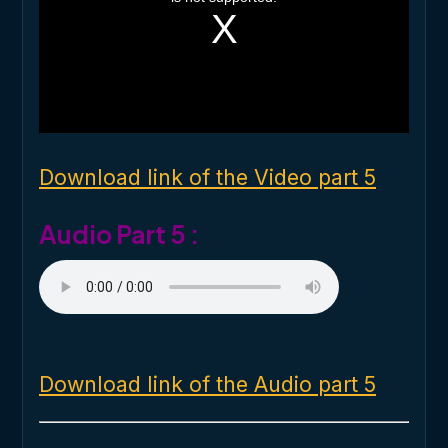
s
a
m
o
d
a
l
w
i
n
d
o
Download link of the Video part 5
w
.
Audio Part 5 :
Download link of the Audio part 5