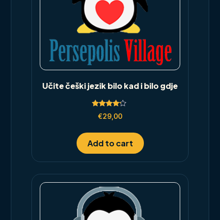
Učite češki jezik bilo kad i bilo gdje
Rated
€
29,00
4.00
out of 5
Add to cart