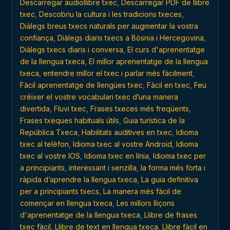
Descarregar audiollibre txec
,
Descarregar PDF de llibre
txec
,
Descobriu la cultura i les tradicions txeces
,
Diàlegs breus txecs naturals per augmentar la vostra
confiança
,
Diàlegs diaris txecs a Bòsnia i Hercegovina
,
Diàlegs txecs diaris i conversa
,
El curs d'aprenentatge
de la llengua txeca
,
El millor aprenentatge de la llengua
txeca
,
entendre millor el txec i parlar més fàcilment
,
Fàcil aprenentatge de llengües txec
,
Fàcil en txec
,
Feu
créixer el vostre vocabulari txec d’una manera
divertida
,
Fluvi txec
,
Frases txeces més freqüents
,
Frases txeques habituals útils
,
Guia turística de la
República Txeca
,
Habilitats auditives en txec
,
Idioma
txec al telèfon
,
Idioma txec al vostre Android
,
Idioma
txec al vostre IOS
,
Idioma txec en línia
,
Idioma txec per
a principiants
,
interessant i senzilla
,
la forma més forta i
ràpida d’aprendre la llengua txeca
,
La guia definitiva
per a principiants txecs
,
La manera més fàcil de
començar en llengua txeca
,
Les millors lliçons
d'aprenentatge de la llengua txeca
,
Llibre de frases
txec fàcil
,
Llibre de text en llengua txeca
,
Llibre fàcil en