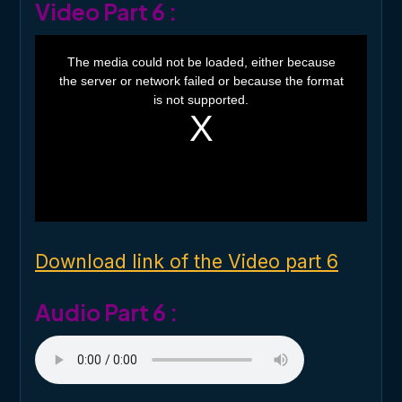
Video Part 6 :
T
h
The media could not be loaded, either because
i
the server or network failed or because the format
s
i
is not supported.
s
a
m
o
d
a
l
w
i
n
d
o
Download link of the Video part 6
w
.
Audio Part 6 :