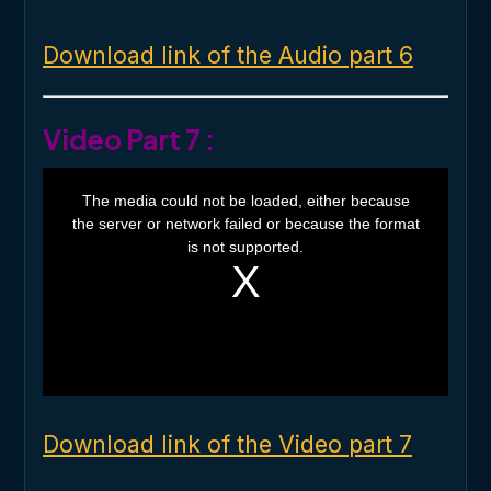
Download link of the Audio part 6
Video Part 7 :
T
h
The media could not be loaded, either because
i
the server or network failed or because the format
s
i
is not supported.
s
a
m
o
d
a
l
w
i
n
d
o
Download link of the Video part 7
w
.