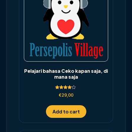
Pelajari bahasa Ceko kapan saja, di
mana saja
Rated
€
29,00
4.00
out of 5
Add to cart