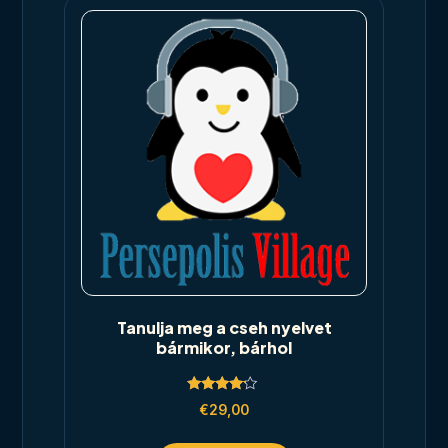
Tanulja meg a cseh nyelvet
bármikor, bárhol
Rated
€
29,00
4.00
out of 5