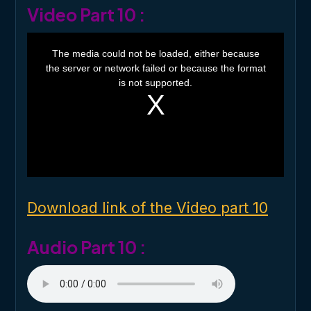
Video Part 10 :
T
h
The media could not be loaded, either because
i
the server or network failed or because the format
s
i
is not supported.
s
a
m
o
d
a
l
w
i
n
d
o
Download link of the Video part 10
w
.
Audio Part 10 :