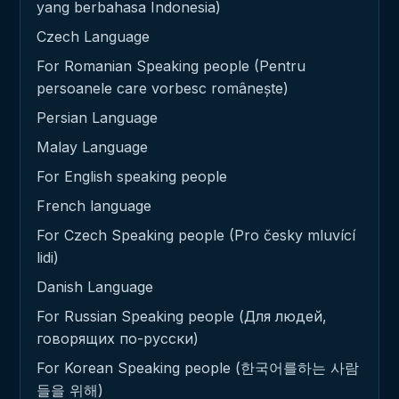
yang berbahasa Indonesia)
Czech Language
For Romanian Speaking people (Pentru
persoanele care vorbesc românește)
Persian Language
Malay Language
For English speaking people
French language
For Czech Speaking people (Pro česky mluvící
lidi)
Danish Language
For Russian Speaking people (Для людей,
говорящих по-русски)
For Korean Speaking people (한국어를하는 사람
들을 위해)