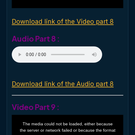
w
i
n
d
o
Download link of the Video part 8
w
.
Audio Part 8 :
Download link of the Audio part 8
Video Part 9 :
T
h
The media could not be loaded, either because
i
the server or network failed or because the format
s