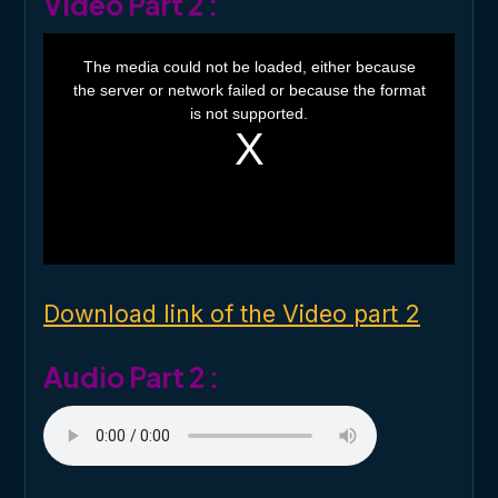
Video Part 2 :
T
h
The media could not be loaded, either because
i
the server or network failed or because the format
s
i
is not supported.
s
a
m
o
d
a
l
w
i
n
d
o
Download link of the Video part 2
w
.
Audio Part 2 :