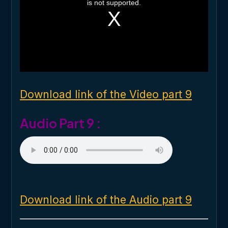
i
is not supported.
s
a
m
o
d
a
l
w
i
n
d
o
Download link of the Video part 9
w
.
Audio Part 9 :
Download link of the Audio part 9