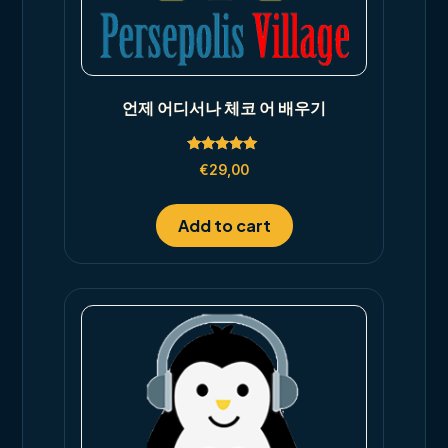
언제 어디서나 체코 어 배우기
Rated
€
29,00
5.00
out of 5
Add to cart