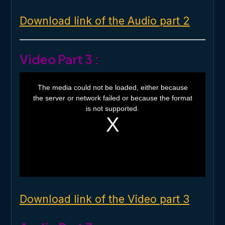
Download link of the Audio part 2
Video Part 3 :
T
h
The media could not be loaded, either because
i
the server or network failed or because the format
s
i
is not supported.
s
a
m
o
d
a
l
w
i
n
d
o
Download link of the Video part 3
w
.