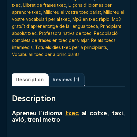
txec
,
Llibret de frases txec
,
Lliçons d'idiomes per
aprendre txec
,
Milloreu el vostre txec parlat
,
Milloreu el
vostre vocabulari per al txec
,
Mp3 en txec ràpid
,
Mp3
gratuït d'aprenentatge de la llengua txeca
,
Principiant
absolut txec
,
Professora nativa de txec
,
Recopilació
completa de frases en txec per viatjar
,
Relats txecs
intermedis
,
Tots els dies txec per a principiants
,
Vocabulari txec per a principiants
Description
Reviews (1)
Description
Apreneu l’idioma
txec
al cotxe, taxi,
avió, tren i metro