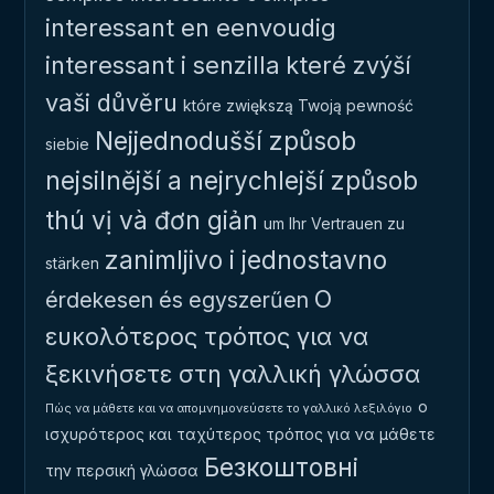
interessant en eenvoudig
interessant i senzilla
které zvýší
vaši důvěru
które zwiększą Twoją pewność
Nejjednodušší způsob
siebie
nejsilnější a nejrychlejší způsob
thú vị và đơn giản
um Ihr Vertrauen zu
zanimljivo i jednostavno
stärken
Ο
érdekesen és egyszerűen
ευκολότερος τρόπος για να
ξεκινήσετε στη γαλλική γλώσσα
ο
Πώς να μάθετε και να απομνημονεύσετε το γαλλικό λεξιλόγιο
ισχυρότερος και ταχύτερος τρόπος για να μάθετε
Безкоштовні
την περσική γλώσσα