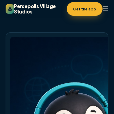
Persepolis Village
☰
🐧
Get the app
Studios