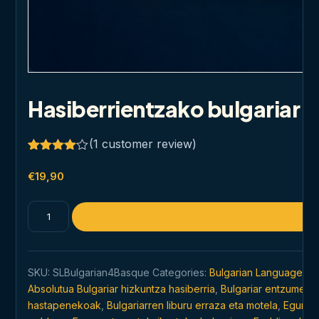
Hasiberrientzako bulgariar e
(
1
customer review)
Rated
1
4.00
out
€
19,90
of 5
based
on
Hasiberrientzako
customer
bulgariar
rating
elkarrizketa
motela
SKU:
SLBulgarian4Basque
Categories:
Bulgarian Language
,
Fo
quantity
Absolutua Bulgariar hizkuntza hasiberria
,
Bulgariar entzumen p
hastapenekoak
,
Bulgariarren liburu erraza eta motela
,
Egunero