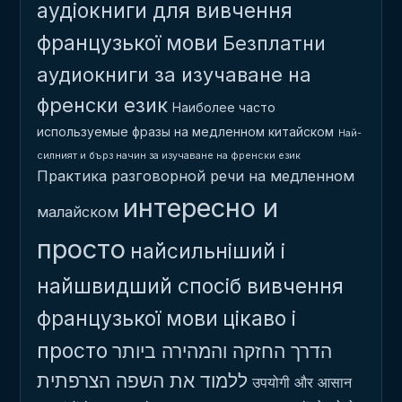
аудіокниги для вивчення
французької мови
Безплатни
аудиокниги за изучаване на
френски език
Наиболее часто
используемые фразы на медленном китайском
Най-
силният и бърз начин за изучаване на френски език
Практика разговорной речи на медленном
интересно и
малайском
просто
найсильніший і
найшвидший спосіб вивчення
французької мови
цікаво і
просто
הדרך החזקה והמהירה ביותר
ללמוד את השפה הצרפתית
उपयोगी और आसान