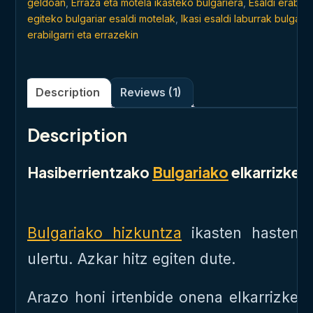
geldoan
,
Erraza eta motela ikasteko bulgariera
,
Esaldi erabil
egiteko bulgariar esaldi motelak
,
Ikasi esaldi laburrak bulgari
erabilgarri eta errazekin
Description
Reviews (1)
Description
Hasiberrientzako
Bulgariako
elkarrizket
Bulgariako hizkuntza
ikasten hasten z
ulertu. Azkar hitz egiten dute.
Arazo honi irtenbide onena elkarrizket